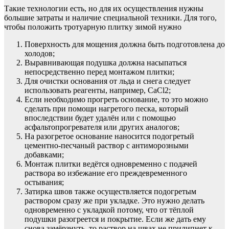
Такие технологии есть, но для их осуществления нужны
большие затраты и наличие специальной техники. Для того,
чтобы положить тротуарную плитку зимой нужно
Поверхность для мощения должна быть подготовлена до
холодов;
Выравнивающая подушка должна насыпаться
непосредственно перед монтажом плитки;
Для очистки основания от льда и снега следует
использовать реагенты, например, CaCl2;
Если необходимо прогреть основание, то это можно
сделать при помощи нагретого песка, который
впоследствии будет удалён или с помощью
асфальтопрогревателя или других аналогов;
На разогретое основание наносится подогретый
цементно-песчаный раствор с антиморозными
добавками;
Монтаж плитки ведётся одновременно с подачей
раствора во избежание его преждевременного
остывания;
Затирка швов также осуществляется подогретым
раствором сразу же при укладке. Это нужно делать
одновременно с укладкой потому, что от тёплой
подушки разогреется и покрытие. Если же дать ему
снова замёрзнуть, то раствор на швах не прилипнет к