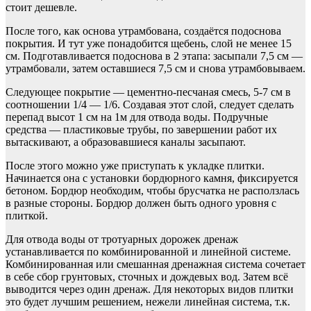
стоит дешевле.
После того, как основа утрамбована, создаётся подоснова
покрытия. И тут уже понадобится щебень, слой не менее 15
см. Подготавливается подоснова в 2 этапа: засыпали 7,5 см —
утрамбовали, затем оставшиеся 7,5 см и снова утрамбовываем.
Следующее покрытие — цементно-песчаная смесь, 5-7 см в
соотношении 1/4 — 1/6. Создавая этот слой, следует сделать
перепад высот 1 см на 1м для отвода воды. Подручные
средства — пластиковые трубы, по завершении работ их
вытаскивают, а образовавшиеся каналы засыпают.
После этого можно уже приступать к укладке плитки.
Начинается она с установки бордюрного камня, фиксируется
бетоном. Бордюр необходим, чтобы брусчатка не расползлась
в разные стороны. Бордюр должен быть одного уровня с
плиткой.
Для отвода воды от тротуарных дорожек дренаж
устанавливается по комбинированной и линейной системе.
Комбинированная или смешанная дренажная система сочетает
в себе сбор грунтовых, сточных и дождевых вод. Затем всё
выводится через один дренаж. Для некоторых видов плитки
это будет лучшим решением, нежели линейная система, т.к.