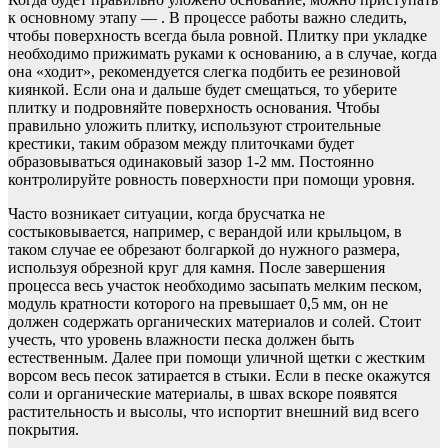
к основному этапу — . В процессе работы важно следить,
чтобы поверхность всегда была ровной. Плитку при укладке
необходимо прижимать руками к основанию, а в случае, когда
она «ходит», рекомендуется слегка подбить ее резиновой
киянкой. Если она и дальше будет смещаться, то уберите
плитку и подровняйте поверхность основания. Чтобы
правильно уложить плитку, используют строительные
крестики, таким образом между плиточками будет
образовываться одинаковый зазор 1-2 мм. Постоянно
контролируйте ровность поверхности при помощи уровня.
Часто возникает ситуации, когда брусчатка не
состыковывается, например, с верандой или крыльцом, в
таком случае ее обрезают болгаркой до нужного размера,
используя обрезной круг для камня. После завершения
процесса весь участок необходимо засыпать мелким песком,
модуль кратности которого на превышает 0,5 мм, он не
должен содержать органических материалов и солей. Стоит
учесть, что уровень влажности песка должен быть
естественным. Далее при помощи уличной щетки с жестким
ворсом весь песок затирается в стыки. Если в песке окажутся
соли и органические материалы, в швах вскоре появятся
растительность и высолы, что испортит внешний вид всего
покрытия.