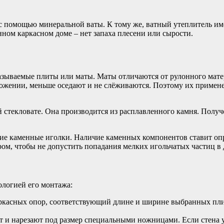
с помощью минеральной ваты. К тому же, ватный утеплитель им
нном каркасном доме – нет запаха плесени или сырости.
называемые плиты или маты. Маты отличаются от рулонного мат
ожении, меньше оседают и не слёживаются. Поэтому их примене
й стекловате. Она производится из расплавленного камня. Пол
лкие каменные иголки. Наличие каменных компонентов ставит оп
ом, чтобы не допустить попадания мелких игольчатых частиц в 
ологией его монтажа:
аркасных опор, соответствующий длине и ширине выбранных пл
ют и нарезают под размер специальными ножницами. Если стена у