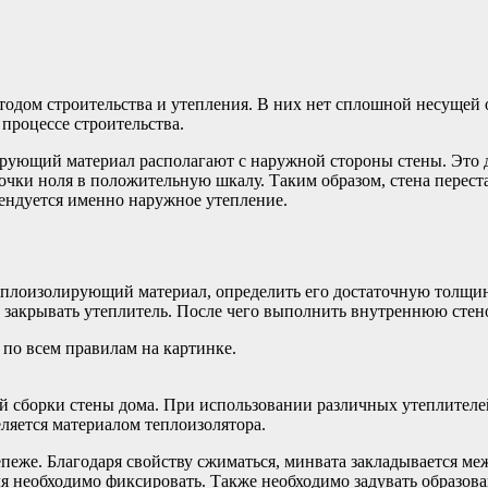
одом строительства и утепления. В них нет сплошной несущей 
процессе строительства.
рующий материал располагают с наружной стороны стены. Это да
очки ноля в положительную шкалу. Таким образом, стена переста
мендуется именно наружное утепление.
еплоизолирующий материал, определить его достаточную толщин
т закрывать утеплитель. После чего выполнить внутреннюю стен
й сборки стены дома. При использовании различных утеплителе
ляется материалом теплоизолятора.
пеже. Благодаря свойству сжиматься, минвата закладывается м
ля необходимо фиксировать. Также необходимо задувать образо