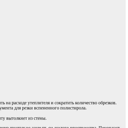
 на расходе утеплителя и сократить количество обрезков.
мента для резки вспененного полистирола.
ту вытолкнет из стены.
димо тщательно закрыть он жилого пространства. Пенопласт