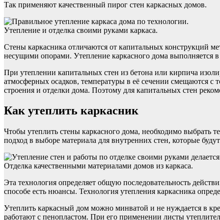
Так применяют качественный пирог стен каркасных домов.
Утепление и отделка своими руками каркаса.
Стены каркасника отличаются от капитальных конструкций мет
несущими опорами. Утепление каркасного дома выполняется в 
При утеплении капитальных стен из бетона или кирпича изоли
атмосферных осадков, температуры в её сечении смещаются с т
строения и отделки дома. Поэтому для капитальных стен реко
Как утеплить каркасник
Чтобы утеплить стены каркасного дома, необходимо выбрать т
подход в выборе материала для внутренних стен, которые буду
Отделка качественными материалами домов из каркаса.
Эта технология определяет общую последовательность действи
способе есть нюансы. Технология утепления каркасника опреде
Утеплить каркасный дом можно минватой и не нуждается в кре
работают с пенопластом. При его применении листы утеплите