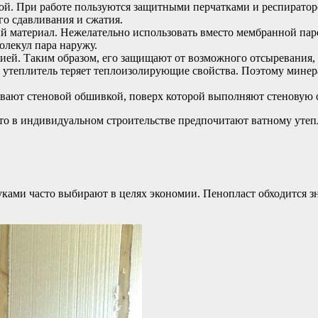
й. При работе пользуются защитными перчатками и респиратор
о сдавливания и сжатия.
й материал. Нежелательно использовать вместо мембранной пар
олекул пара наружу.
ией. Таким образом, его защищают от возможного отсыревания,
 утеплитель теряет теплоизолирующие свойства. Поэтому минера
вают стеновой обшивкой, поверх которой выполняют стеновую 
асто в индивидуальном строительстве предпочитают ватному ут
ами часто выбирают в целях экономии. Пенопласт обходится зна