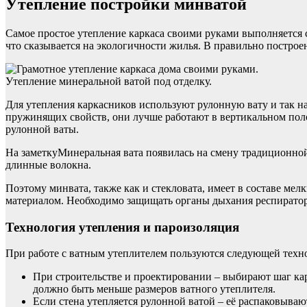
Утепление постройки минватой
Самое простое утепление каркаса своими руками выполняется 
что сказывается на экологичности жилья. В правильно построе
Утепление минеральной ватой под отделку.
Для утепления каркасников используют рулонную вату и так 
пружинящих свойств, они лучше работают в вертикальном пол
рулонной ваты.
На заметкуМинеральная вата появилась на смену традиционно
длинные волокна.
Поэтому минвата, также как и стекловата, имеет в составе ме
материалом. Необходимо защищать органы дыхания респиратор
Технология утепления и пароизоляция
При работе с ватным утеплителем пользуются следующей техн
При строительстве и проектировании – выбирают шаг к
должно быть меньше размеров ватного утеплителя.
Если стена утепляется рулонной ватой – её распаковыва