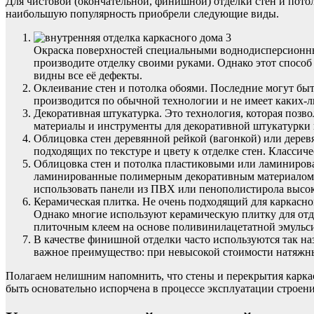
Для чистовой (окончательной, финишной) отделки стен и пото
наибольшую популярность приобрели следующие виды.
Окраска поверхностей специальными воднодисперсионным
производите отделку своими руками. Однако этот способ 
видны все её дефекты.
Оклеивание стен и потолка обоями. Последние могут бы
производится по обычной технологии и не имеет каких-л
Декоративная штукатурка. Это технология, которая позво
материалы и инструменты для декоративной штукатурки 
Облицовка стен деревянной рейкой (вагонкой) или дере
подходящих по текстуре и цвету к отделке стен. Классич
Облицовка стен и потолка пластиковыми или ламиниров
ламинированные полимерным декоративным материалом т
использовать панели из ПВХ или пенополистирола высоко
Керамическая плитка. Не очень подходящий для каркасног
Однако многие используют керамическую плитку для отде
плиточным клеем на основе поливинилацетатной эмульс
В качестве финишной отделки часто используются так на
важное преимущество: при невысокой стоимости натяжны
Полагаем нелишним напомнить, что стены и перекрытия карка
быть основательно испорчена в процессе эксплуатации строени