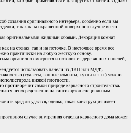
нологии, которые применяются и для других строений. Однако
б создания оригинального интерьера, особенно если вы
отделки, так как на окрашенной поверхности лучше всего
ивая оригинальными жидкими обоями. Декорация комнат
ак на стенах, так и на потолке. В настоящее время все
ожно практически на любую жёсткую основу.
ьма органично смотрится и потолок из деревянных панелей,
мендуется использовать панели из ДВП или МДФ,
жностью (туалеты, ванные комнаты, кухни и т. п.) можно
енополистирола низкой плотности.
это противоречит самой природе каркасного строительства.
репится непосредственно на гипсокартон специальным
вить вряд ли удастся, однако, такая конструкция имеет
противном случае внутренняя отделка каркасного дома может