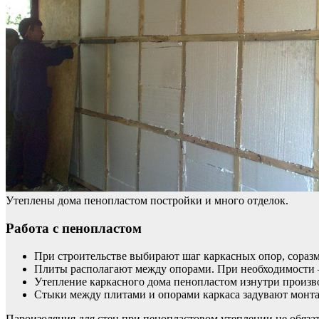
Утеплены дома пенопластом постройки и много отделок.
Работа с пенопластом
При строительстве выбирают шаг каркасных опор, соразм
Плиты располагают между опорами. При необходимости –
Утепление каркасного дома пенопластом изнутри произв
Стыки между плитами и опорами каркаса задувают монта
Пароизоляция для стен при пенопластовом утеплении не обяза