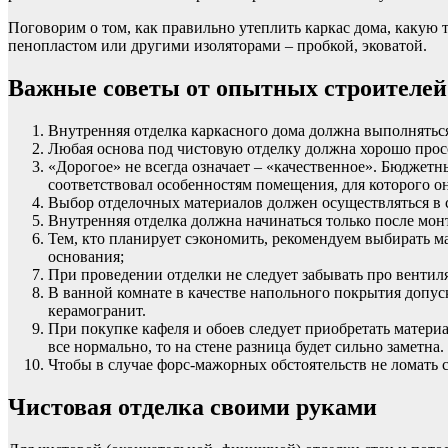
Поговорим о том, как правильно утеплить каркас дома, какую 
пенопластом или другими изоляторами – пробкой, эковатой.
Важные советы от опытных строителей
Внутренняя отделка каркасного дома должна выполняться
Любая основа под чистовую отделку должна хорошо просо
«Дорогое» не всегда означает – «качественное». Бюджет
соответствовал особенностям помещения, для которого он
Выбор отделочных материалов должен осуществляться в 
Внутренняя отделка должна начинаться только после м
Тем, кто планирует сэкономить, рекомендуем выбирать м
основания;
При проведении отделки не следует забывать про вентил
В ванной комнате в качестве напольного покрытия допус
керамогранит.
При покупке кафеля и обоев следует приобретать материал
все нормально, то на стене разница будет сильно заметна.
Чтобы в случае форс-мажорных обстоятельств не ломать 
Чистовая отделка своими руками