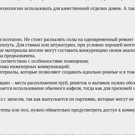
технологию использовать для качественной отделки домов. А так
 поэтапно. Не стоит распылять силы на одновременный ремонт с
хнуть. Для стяжки или штукатурки, при условии хорошей вентил
ные материалы вполне могут составить конкуренцию своим анало
а предназначена.
соответствии с особенностями помещения;
онтажа инженерных коммуникаций;
атериалы, которые позволяют создавать идеально ровные и в тож
яцию – места расположения труб, решеток и вытяжек нужно обоз
кается использование обычного кафеля, тогда как для прихожей
 с запасом, так как выпускается он партиями, которые могут не с
стены или пол, нужно обязательно предусмотреть доступ к комм