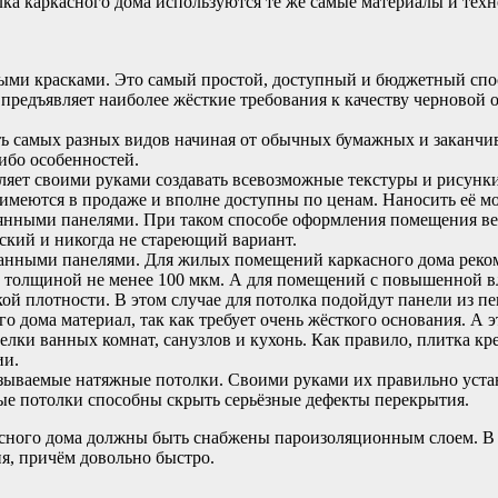
лка каркасного дома используются те же самые материалы и тех
и красками. Это самый простой, доступный и бюджетный спосо
предъявляет наиболее жёсткие требования к качеству черновой 
ть самых разных видов начиная от обычных бумажных и заканч
ибо особенностей.
ляет своими руками создавать всевозможные текстуры и рисунки к
имеются в продаже и вполне доступны по ценам. Наносить её м
вянными панелями. При таком способе оформления помещения вес
еский и никогда не стареющий вариант.
анными панелями. Для жилых помещений каркасного дома реко
олщиной не менее 100 мкм. А для помещений с повышенной вла
й плотности. В этом случае для потолка подойдут панели из п
о дома материал, так как требует очень жёсткого основания. А 
лки ванных комнат, санузлов и кухонь. Как правило, плитка к
ии.
зываемые натяжные потолки. Своими руками их правильно устано
е потолки способны скрыть серьёзные дефекты перекрытия.
сного дома должны быть снабжены пароизоляционным слоем. В 
я, причём довольно быстро.