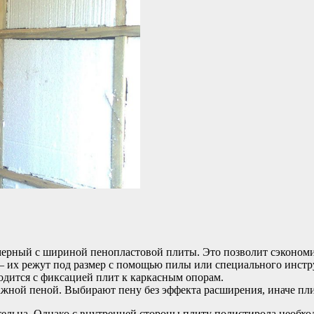
ерный с шириной пенопластовой плиты. Это позволит сэкономить
 их режут под размер с помощью пилы или специального инстру
одится с фиксацией плит к каркасным опорам.
жной пеной. Выбирают пену без эффекта расширения, иначе пли
тельна. Однако с внутренней стороны плиту полистирола необхо