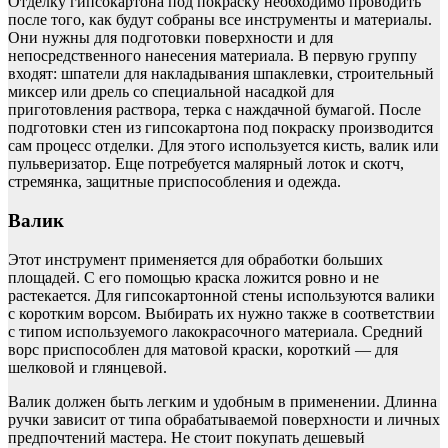
Отделку гипсокартона под покраску необходимо проводить
после того, как будут собраны все инструменты и материалы.
Они нужны для подготовки поверхности и для
непосредственного нанесения материала. В первую группу
входят: шпатели для накладывания шпаклевки, строительный
миксер или дрель со специальной насадкой для
приготовления раствора, терка с наждачной бумагой. После
подготовки стен из гипсокартона под покраску производится
сам процесс отделки. Для этого используется кисть, валик или
пульверизатор. Еще потребуется малярный лоток и скотч,
стремянка, защитные приспособления и одежда.
Валик
Этот инструмент применяется для обработки больших
площадей. С его помощью краска ложится ровно и не
растекается. Для гипсокартонной стены используются валики
с коротким ворсом. Выбирать их нужно также в соответствии
с типом используемого лакокрасочного материала. Средний
ворс приспособлен для матовой краски, короткий — для
шелковой и глянцевой.
Валик должен быть легким и удобным в применении. Длинна
ручки зависит от типа обрабатываемой поверхности и личных
предпочтений мастера. Не стоит покупать дешевый