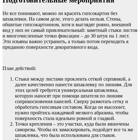
Не все понимают, можно ли красить гипсокартон без
шпаклевки. На самом деле, этого делать нельзя. Стены,
обшитые гипсокартонном, хотя и выглядят ровно, внешний
вид у них не самый привлекательный: заметный стыки листов
и многочисленные точки фиксации – до 30 штук на 1 лист.
Эти изъяны важно устранить, а только потом переходить к
приданию поверхности декоративного вида.
План действий:
Стыки между листами проклеить сеткой серпянкой, а
далее качественно нанести шпаклевку по линиям. Для
этих целей требуется универсальная шпаклевка,
которую наносят при помощи шпателя по линиям
соприкосновения панелей. Сверху размотать сетку и
обработать гипсовым составом. Когда он высохнет,
нужно пройтись наждачкой мелкого абразива, чтобы
поверхность стала идеально ровной и гладкой.
Точки крепления – это участки, куда были ввинчены
саморезы. Чтобы их замаскировать, подойдет все та же
шпаклевка, что была использована для стыков.