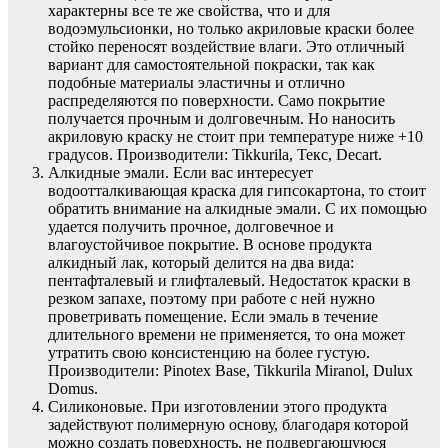
характерны все те же свойства, что и для
водоэмульсионки, но только акриловые краски более
стойко переносят воздействие влаги. Это отличный
вариант для самостоятельной покраски, так как
подобные материалы эластичны и отлично
распределяются по поверхности. Само покрытие
получается прочным и долговечным. Но наносить
акриловую краску не стоит при температуре ниже +10
градусов. Производители: Tikkurila, Текс, Decart.
Алкидные эмали. Если вас интересует
водоотталкивающая краска для гипсокартона, то стоит
обратить внимание на алкидные эмали. С их помощью
удается получить прочное, долговечное и
влагоустойчивое покрытие. В основе продукта
алкидный лак, который делится на два вида:
пентафталевый и глифталевый. Недостаток краски в
резком запахе, поэтому при работе с ней нужно
проветривать помещение. Если эмаль в течение
длительного времени не применяется, то она может
утратить свою консистенцию на более густую.
Производители: Pinotex Base, Tikkurila Miranol, Dulux
Domus.
Силиконовые. При изготовлении этого продукта
задействуют полимерную основу, благодаря которой
можно создать поверхность, не подвергающуюся