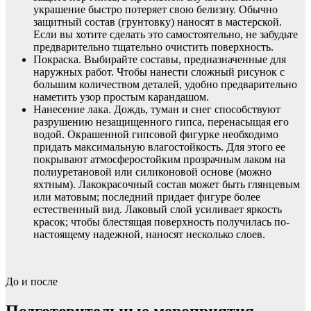
украшение быстро потеряет свою белизну. Обычно
защитный состав (грунтовку) наносят в мастерской.
Если вы хотите сделать это самостоятельно, не забудьте
предварительно тщательно очистить поверхность.
Покраска. Выбирайте составы, предназначенные для
наружных работ. Чтобы нанести сложный рисунок с
большим количеством деталей, удобно предварительно
наметить узор простым карандашом.
Нанесение лака. Дождь, туман и снег способствуют
разрушению незащищенного гипса, перенасыщая его
водой. Окрашенной гипсовой фигурке необходимо
придать максимальную влагостойкость. Для этого ее
покрывают атмосферостойким прозрачным лаком на
полиуретановой или силиконовой основе (можно
яхтным). Лакокрасочный состав может быть глянцевым
или матовым; последний придает фигуре более
естественный вид. Лаковый слой усиливает яркость
красок; чтобы блестящая поверхность получилась по-
настоящему надежной, наносят несколько слоев.
До и после
Подготовительные мероприятия