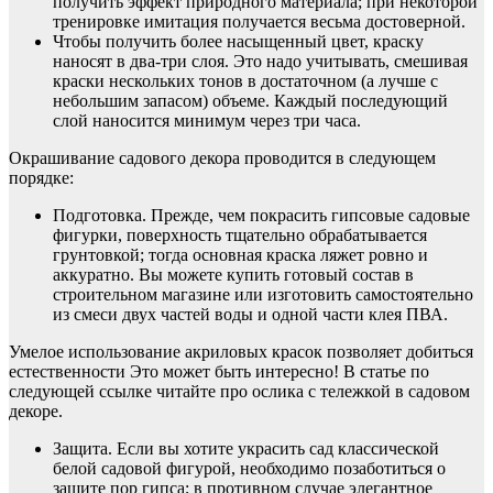
получить эффект природного материала; при некоторой
тренировке имитация получается весьма достоверной.
Чтобы получить более насыщенный цвет, краску
наносят в два-три слоя. Это надо учитывать, смешивая
краски нескольких тонов в достаточном (а лучше с
небольшим запасом) объеме. Каждый последующий
слой наносится минимум через три часа.
Окрашивание садового декора проводится в следующем
порядке:
Подготовка. Прежде, чем покрасить гипсовые садовые
фигурки, поверхность тщательно обрабатывается
грунтовкой; тогда основная краска ляжет ровно и
аккуратно. Вы можете купить готовый состав в
строительном магазине или изготовить самостоятельно
из смеси двух частей воды и одной части клея ПВА.
Умелое использование акриловых красок позволяет добиться
естественности Это может быть интересно! В статье по
следующей ссылке читайте про ослика с тележкой в садовом
декоре.
Защита. Если вы хотите украсить сад классической
белой садовой фигурой, необходимо позаботиться о
защите пор гипса; в противном случае элегантное