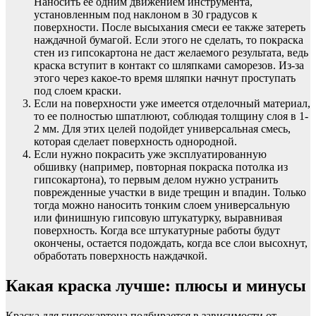
Наносить ее одним движением инструмента,
установленным под наклоном в 30 градусов к
поверхности. После высыхания смеси ее также затереть
наждачной бумагой. Если этого не сделать, то покраска
стен из гипсокартона не даст желаемого результата, ведь
краска вступит в контакт со шляпками саморезов. Из-за
этого через какое-то время шляпки начнут проступать
под слоем краски.
Если на поверхности уже имеется отделочный материал,
то ее полностью шпатлюют, соблюдая толщину слоя в 1-
2 мм. Для этих целей подойдет универсальная смесь,
которая сделает поверхность однородной.
Если нужно покрасить уже эксплуатированную
обшивку (например, повторная покраска потолка из
гипсокартона), то первым делом нужно устранить
поврежденные участки в виде трещин и впадин. Только
тогда можно наносить тонким слоем универсальную
или финишную гипсовую штукатурку, выравнивая
поверхность. Когда все штукатурные работы будут
окончены, остается подождать, когда все слои высохнут,
обработать поверхность наждачкой.
Какая краска лучше: плюсы и минусы
Краска для гипсокартона подбирается в зависимости от