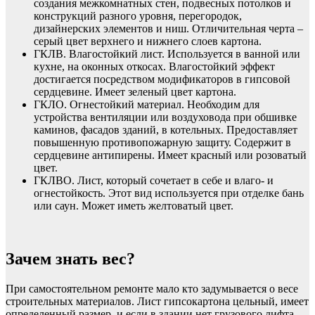
создания межкомнатных стен, подвесных потолков и
конструкций разного уровня, перегородок,
дизайнерских элементов и ниш. Отличительная черта –
серый цвет верхнего и нижнего слоев картона.
ГКЛВ. Влагостойкий лист. Используется в ванной или
кухне, на оконных откосах. Влагостойкий эффект
достигается посредством модификаторов в гипсовой
сердцевине. Имеет зеленый цвет картона.
ГКЛО. Огнестойкий материал. Необходим для
устройства вентиляции или воздуховода при обшивке
каминов, фасадов зданий, в котельных. Предоставляет
повышенную противопожарную защиту. Содержит в
сердцевине антипирены. Имеет красный или розоватый
цвет.
ГКЛВО. Лист, который сочетает в себе и влаго- и
огнестойкость. Этот вид используется при отделке бань
или саун. Может иметь желтоватый цвет.
Зачем знать вес?
При самостоятельном ремонте мало кто задумывается о весе
строительных материалов. Лист гипсокартона цельный, имеет
определенный размер, и если в здании нет грузового лифта,