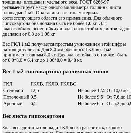
толщины, площади и удельного веса. ГОСТ 6266-97
регламентирует массу одного миллиметра толщины листа
площадью 1 м2. Она зависит от типа материала,
соответствующего области его применения. Для обычного
гипсокартона она должна быть не более 1,0 кг. Для
влагостойких, огнестойких и влаго-огнестойких листов задан
диапазон от 0,8 до 1,06 кг.
Вес ГКЛ 1 м2 получается простым умножением этой цифры
на толщину листа. Для 8,0 мм обычного ГКЛ вес 1м2
принимают равным 8,0 кг. Для влагостойкого он может быть
от 0,8*8,0 = 6,4 кг до 1,06*8,0 = 8,48 кг.
Вес 1 м2 гипсокартона различных типов
ГКЛ
ГКЛВ, ГКЛО, ГКЛВО
Стеновой
12,5
Не более 12,5
От 10,0 до 1
Потолочный
9,5
Не более 9,5
От 7,6 до 10,
Арочный
6,5
Не более 6,5
От 5,2 до 6,9
Вес листа гипсокартона
Зная вес единицы площади ГКЛ легко рассчитать, сколько
весит лист гипсокартона. Для этого умножением длины листа