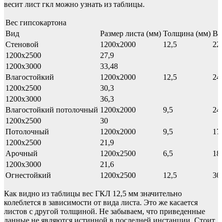
весит лист гкл можно узнать из таблицы.
Вес гипсокартона
Вид
Размер листа (мм)
Толщина (мм)
Ве
Стеновой
1200х2000
12,5
22
1200х2500
27,9
1200х3000
33,48
Влагостойкий
1200х2000
12,5
24
1200х2500
30,3
1200х3000
36,3
Влагостойкий потолочный
1200х2000
9,5
24
1200х2500
30
Потолочный
1200х2000
9,5
17
1200х2500
21,9
Арочный
1200х2500
6,5
18
1200х3000
21,6
Огнестойкий
1200х2500
12,5
30
Как видно из таблицы вес ГКЛ 12,5 мм значительно
колеблется в зависимости от вида листа. Это же касается
листов с другой толщиной. Не забываем, что приведенные
данные не являются истинной в последней инстанции. Стоит