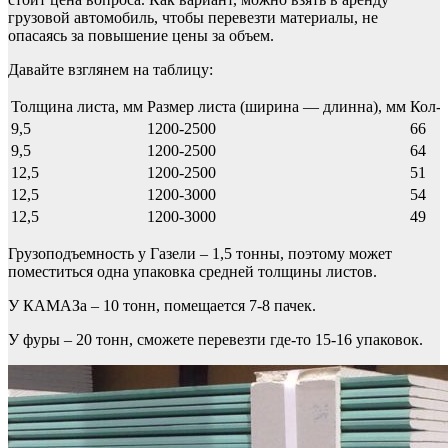
грузовой автомобиль, чтобы перевезти материалы, не
опасаясь за повышение цены за объем.
Давайте взглянем на таблицу:
Толщина листа, мм
Размер листа (ширина — длинна), мм
Кол-в
9,5
1200-2500
66
9,5
1200-2500
64
12,5
1200-2500
51
12,5
1200-3000
54
12,5
1200-3000
49
Грузоподъемность у Газели – 1,5 тонны, поэтому может
поместиться одна упаковка средней толщины листов.
У КАМАЗа – 10 тонн, помещается 7-8 пачек.
У фуры – 20 тонн, сможете перевезти где-то 15-16 упаковок.