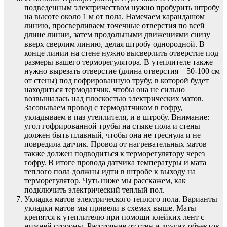
подведенным электричеством нужно пробурить штробу
на высоте около 1 м от пола. Намечаем карандашом
линию, просверливаем точечные отверстия по всей
длине линии, затем продольными движениями снизу
вверх сверлим линию, делая штробу однородной. В
конце линии на стене нужно высверлить отверстие под
размеры вашего терморегулятора. В утеплителе также
нужно вырезать отверстие (длина отверстия – 50-100 см
от стены) под гофрированную трубу, в которой будет
находиться термодатчик, чтобы она не сильно
возвышалась над плоскостью электрических матов.
Засовываем провод с термодатчиком в гофру,
укладываем в паз утеплителя, и в штробу. Внимание:
угол гофрированной трубы на стыке пола и стены
должен быть плавный, чтобы она не треснула и не
повредила датчик. Провод от нагревательных матов
также должен подводиться к терморегулятору через
гофру. В итоге провода датчика температуры и мата
теплого пола должны идти в штробе к выходу на
терморегулятор. Чуть ниже мы расскажем, как
подключить электрический теплый пол.
Укладка матов электрического теплого пола. Варианты
укладки матов мы привели в схемах выше. Маты
крепятся к утеплителю при помощи клейких лент с
нижней стороны. Расстояние от стен и других объектов