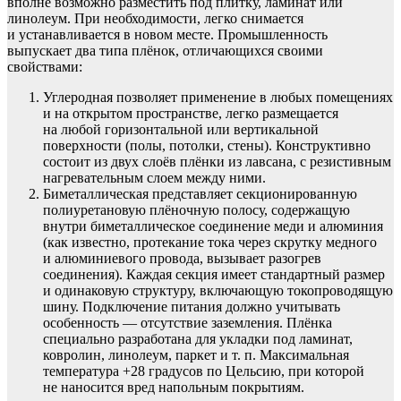
вполне возможно разместить под плитку, ламинат или
линолеум. При необходимости, легко снимается
и устанавливается в новом месте. Промышленность
выпускает два типа плёнок, отличающихся своими
свойствами:
Углеродная позволяет применение в любых помещениях
и на открытом пространстве, легко размещается
на любой горизонтальной или вертикальной
поверхности (полы, потолки, стены). Конструктивно
состоит из двух слоёв плёнки из лавсана, с резистивным
нагревательным слоем между ними.
Биметаллическая представляет секционированную
полиуретановую плёночную полосу, содержащую
внутри биметаллическое соединение меди и алюминия
(как известно, протекание тока через скрутку медного
и алюминиевого провода, вызывает разогрев
соединения). Каждая секция имеет стандартный размер
и одинаковую структуру, включающую токопроводящую
шину. Подключение питания должно учитывать
особенность — отсутствие заземления. Плёнка
специально разработана для укладки под ламинат,
ковролин, линолеум, паркет и т. п. Максимальная
температура +28 градусов по Цельсию, при которой
не наносится вред напольным покрытиям.