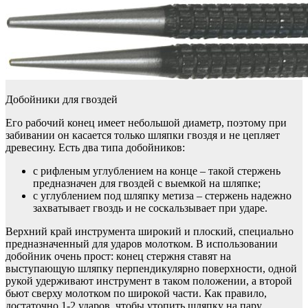
Добойники для гвоздей
Его рабочий конец имеет небольшой диаметр, поэтому при
забивании он касается только шляпки гвоздя и не цепляет
древесину. Есть два типа добойников:
с рифленым углублением на конце – такой стержень
предназначен для гвоздей с выемкой на шляпке;
с углублением под шляпку метиза – стержень надежно
захватывает гвоздь и не соскальзывает при ударе.
Верхний край инструмента широкий и плоский, специально
предназначенный для ударов молотком. В использовании
добойник очень прост: конец стержня ставят на
выступающую шляпку перпендикулярно поверхности, одной
рукой удерживают инструмент в таком положении, а второй
бьют сверху молотком по широкой части. Как правило,
достаточно 1-2 ударов, чтобы утопить шляпку на пару