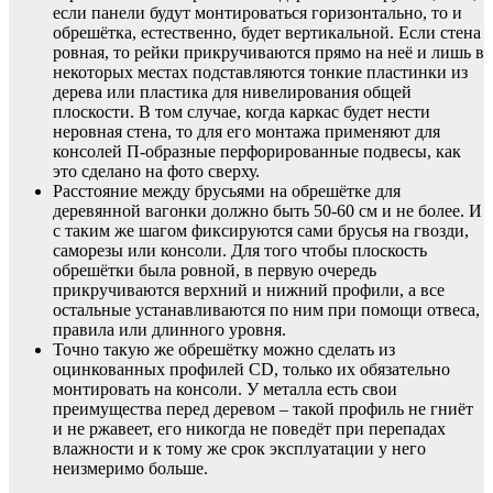
если панели будут монтироваться горизонтально, то и
обрешётка, естественно, будет вертикальной. Если стена
ровная, то рейки прикручиваются прямо на неё и лишь в
некоторых местах подставляются тонкие пластинки из
дерева или пластика для нивелирования общей
плоскости. В том случае, когда каркас будет нести
неровная стена, то для его монтажа применяют для
консолей П-образные перфорированные подвесы, как
это сделано на фото сверху.
Расстояние между брусьями на обрешётке для
деревянной вагонки должно быть 50-60 см и не более. И
с таким же шагом фиксируются сами брусья на гвозди,
саморезы или консоли. Для того чтобы плоскость
обрешётки была ровной, в первую очередь
прикручиваются верхний и нижний профили, а все
остальные устанавливаются по ним при помощи отвеса,
правила или длинного уровня.
Точно такую же обрешётку можно сделать из
оцинкованных профилей CD, только их обязательно
монтировать на консоли. У металла есть свои
преимущества перед деревом – такой профиль не гниёт
и не ржавеет, его никогда не поведёт при перепадах
влажности и к тому же срок эксплуатации у него
неизмеримо больше.