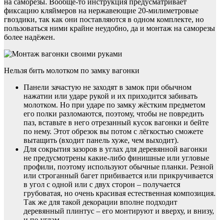
на саморезы. Вообще-то инструкция предусматривает
фиксацию кляймеров на нержавеющие 20-милиметровые
гвоздики, так как они поставляются в одном комплекте, но
пользоваться ними крайне неудобно, да и монтаж на саморезы
более надёжен.
Нельзя бить молотком по замку вагонки
Панели зачастую не заходят в замок при обычном
нажатии или ударе рукой и их приходится забивать
молотком. Но при ударе по замку жёстким предметом
его полки разломаются, поэтому, чтобы не повредить
паз, вставьте в него отрезанный кусок вагонки и бейте
по нему. Этот обрезок вы потом с лёгкостью сможете
вытащить (входит панель хуже, чем выходит).
Для сокрытия зазоров в углах для деревянной вагонки
не предусмотрены какие-либо финишные или угловые
профили, поэтому используют обычные планки. Резной
или строганный багет прибивается или прикручивается
в угол с одной или с двух сторон – получается
грубоватая, но очень красивая естественная композиция.
Так же для такой декорации вполне подходит
деревянный плинтус – его монтируют и вверху, и внизу,
и по углам.