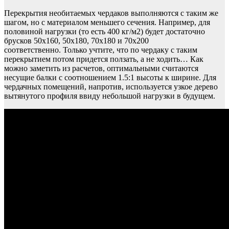
Перекрытия необитаемых чердаков выполняются с таким же
шагом, но с материалом меньшего сечения. Например, для
половиной нагрузки (то есть 400 кг/м2) будет достаточно
брусков 50х160, 50х180, 70х180 и 70х200
соответственно. Только учтите, что по чердаку с таким
перекрытием потом придется ползать, а не ходить… Как
можно заметить из расчетов, оптимальными считаются
несущие балки с соотношением 1.5:1 высоты к ширине. Для
чердачных помещений, напротив, используется узкое дерево
вытянутого профиля ввиду небольшой нагрузки в будущем.