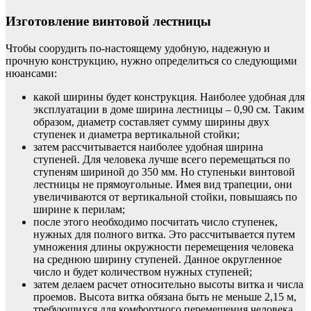
Изготовление винтовой лестницы
Чтобы соорудить по-настоящему удобную, надежную и
прочную конструкцию, нужно определиться со следующими
нюансами:
какой ширины будет конструкция. Наиболее удобная для
эксплуатации в доме ширина лестницы – 0,90 см. Таким
образом, диаметр составляет сумму ширины двух
ступенек и диаметра вертикальной стойки;
затем рассчитывается наиболее удобная ширина
ступеней. Для человека лучше всего перемещаться по
ступеням шириной до 350 мм. Но ступеньки винтовой
лестницы не прямоугольные. Имея вид трапеции, они
увеличиваются от вертикальной стойки, повышаясь по
ширине к перилам;
после этого необходимо посчитать число ступенек,
нужных для полного витка. Это рассчитывается путем
умножения длины окружности перемещения человека
на среднюю ширину ступеней. Данное округленное
число и будет количеством нужных ступеней;
затем делаем расчет относительно высоты витка и числа
проемов. Высота витка обязана быть не меньше 2,15 м,
требующихся для комфортного перемещения человека.