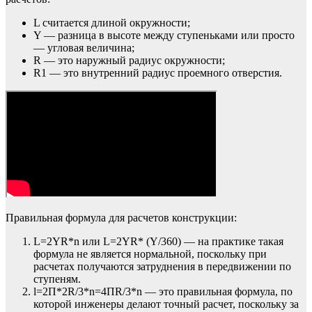
L считается длиной окружности;
Y — разница в высоте между ступеньками или просто
— угловая величина;
R — это наружный радиус окружности;
R1 — это внутренний радиус проемного отверстия.
Правильная формула для расчетов конструкции:
L=2YR*n или L=2YR* (Y/360) — на практике такая
формула не является нормальной, поскольку при
расчетах получаются затруднения в передвижении по
ступеням.
l=2Π*2R/3*n=4ΠR/3*n — это правильная формула, по
которой инженеры делают точный расчет, поскольку за