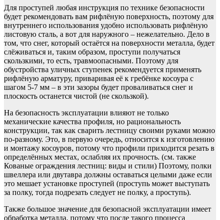
Для проступей любая инструкция по технике безопасности
будет рекомендовать вам рифлёную поверхность, поэтому для
внутреннего использования удобно использовать рифлёную
листовую сталь, а вот для наружного – нежелательно. Дело в
том, что снег, который остаётся на поверхности металла, будет
слёживаться и, таким образом, проступи получаться
скользкими, то есть, травмоопасными. Поэтому для
обустройства уличных ступенек рекомендуется применять
рифлёную арматуру, приваривая её к гребёнке косоура с
шагом 5-7 мм – в эти зазоры будет проваливаться снег и
плоскость останется чистой (не скользкой).
На безопасность эксплуатации влияют не только
механические качества профиля, но рациональность
конструкции, так как сварить лестницу своими руками можно
по-разному. Это, в первую очередь, относится к изготовлению
и монтажу косоуров, потому что профили приходится резать в
определённых местах, ослабляя их прочность. (см. также
Кованые ограждения лестниц: виды и стили) Поэтому, полки
швеллера или двутавра должны оставаться целыми даже если
это мешает установке проступей (проступь может выступать
за полку, тогда подрезать следует не полку, а проступь).
Также большое значение для безопасной эксплуатации имеет
обработка металла, потому что после такого процесса