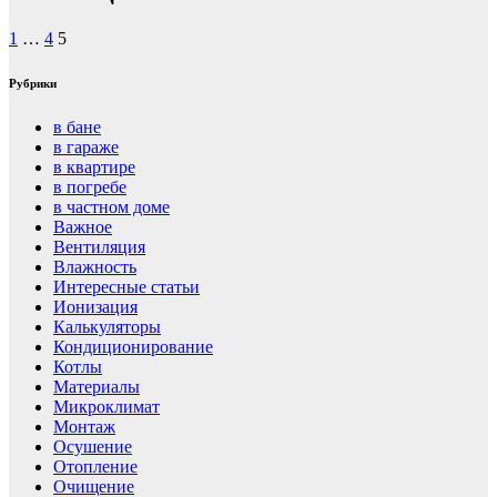
1
…
4
5
Рубрики
в бане
в гараже
в квартире
в погребе
в частном доме
Важное
Вентиляция
Влажность
Интересные статьи
Ионизация
Калькуляторы
Кондиционирование
Котлы
Материалы
Микроклимат
Монтаж
Осушение
Отопление
Очищение