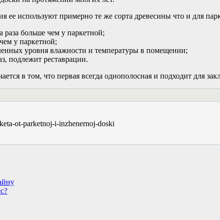
я ее используют примерно те же сорта древесины что и для парк
а раза больше чем у паркетной;
чем у паркетной;
ленных уровня влажности и температуры в помещении;
аз, подлежит реставрации.
ается в том, что первая всегда однополосная и подходит для з
keta-ot-parketnoj-i-inzhenernoj-doski
айну
сс?