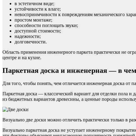
в эстетичном виде;
устойчивости к влаге;
невосприимчивости к повреждениям механического харак
простом монтаже;
способности поглощать звуки;
доступной стоимости;
надежности;
долговечности.
Область применения инженерного паркета практически не огран
центре и на кухне.
Паркетная доска и инженерная — в чем
Для того, чтобы понять, чем отличается инженерная доска от 
Паркетная доска — классический вариант для отделки пола и 
из бюджетных вариантов древесины, а ценные породы использу
Визуально две доски можно отличить практически только в ра
Визуально паркетная доска не уступает инженерному покрытию.
эти факторы объясняют неугасающую популярность паркетной 