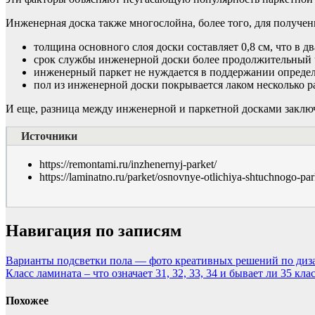
Инженерная доска также многослойна, более того, для получени
толщина основного слоя доски составляет 0,8 см, что в дв
срок службы инженерной доски более продолжительный 
инженерный паркет не нуждается в поддержании опреде
пол из инженерной доски покрывается лаком несколько р
И еще, разница между инженерной и паркетной досками заключ
Источники
https://remontami.ru/inzhenernyj-parket/
https://laminatno.ru/parket/osnovnye-otlichiya-shtuchnogo-par
Навигация по записям
Варианты подсветки пола — фото креативных решений по диз
Класс ламината – что означает 31, 32, 33, 34 и бывает ли 35 кла
Похожее