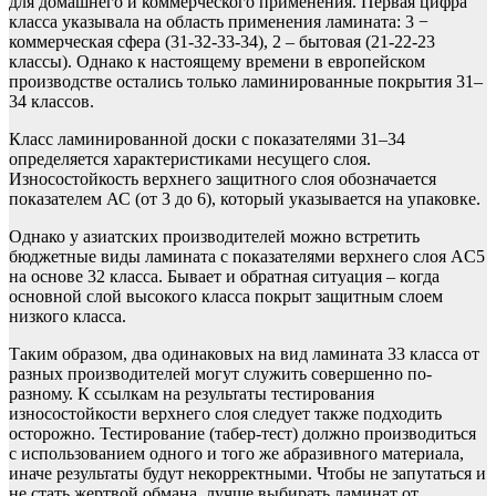
для домашнего и коммерческого применения. Первая цифра
класса указывала на область применения ламината: 3 −
коммерческая сфера (31-32-33-34), 2 – бытовая (21-22-23
классы). Однако к настоящему времени в европейском
производстве остались только ламинированные покрытия 31–
34 классов.
Класс ламинированной доски с показателями 31–34
определяется характеристиками несущего слоя.
Износостойкость верхнего защитного слоя обозначается
показателем АС (от 3 до 6), который указывается на упаковке.
Однако у азиатских производителей можно встретить
бюджетные виды ламината с показателями верхнего слоя AC5
на основе 32 класса. Бывает и обратная ситуация – когда
основной слой высокого класса покрыт защитным слоем
низкого класса.
Таким образом, два одинаковых на вид ламината 33 класса от
разных производителей могут служить совершенно по-
разному. К ссылкам на результаты тестирования
износостойкости верхнего слоя следует также подходить
осторожно. Тестирование (табер-тест) должно производиться
с использованием одного и того же абразивного материала,
иначе результаты будут некорректными. Чтобы не запутаться и
не стать жертвой обмана, лучше выбирать ламинат от