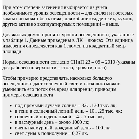
При этом степень затенения выбирается из учета
необходимого уровня освещенности – для спален и гостевых
комнат он может быть ниже, для кабинетом, детских, кухонь,
других активно эксплуатируемых помещений – выше.
Для жилых домов приняты уровни освещенности, указанные
в таблице 1. Данные приведены в ЛК – люксах. Эта единица
измерения определяется как 1 люмен на квадратный метр
площади.
Нормы освещенности согласно СНиП 23 – 05 – 2010 (указаны
для рабочей поверхности – стола, кровати, пола).
Чтобы примерно представлять, насколько большую
освещенность дает солнечный свет, и насколько можно
уменьшить его поток без вреда для зрения, приводим
примеры освещенности:
под прямыми лучами солнца – 32…130 тыс. лк;
в тени в солнечный летний день – 10…25 тыс. лк;
солнечный полдень зимой – 4…5 тыс. лк;
в пасмурный день – около 1000 лк;
очень пасмурный, дождливый день – 100 лк;
свет луны в полнолуние – 0,27 лк.