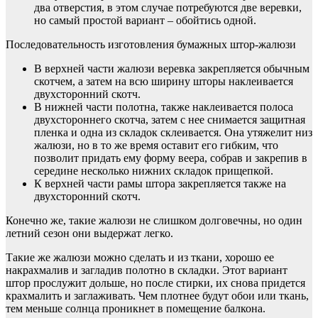
два отверстия, в этом случае потребуются две веревки,
но самый простой вариант – обойтись одной.
Последовательность изготовления бумажных штор-жалюзи
В верхней части жалюзи веревка закрепляется обычным
скотчем, а затем на всю ширину шторы наклеивается
двухсторонний скотч.
В нижней части полотна, также наклеивается полоса
двухстороннего скотча, затем с нее снимается защитная
пленка и одна из складок склеивается. Она утяжелит низ
жалюзи, но в то же время оставит его гибким, что
позволит придать ему форму веера, собрав и закрепив в
середине несколько нижних складок прищепкой.
К верхней части рамы штора закрепляется также на
двухсторонний скотч.
Конечно же, такие жалюзи не слишком долговечны, но один
летний сезон они выдержат легко.
Такие же жалюзи можно сделать и из ткани, хорошо ее
накрахмалив и загладив полотно в складки. Этот вариант
штор прослужит дольше, но после стирки, их снова придется
крахмалить и заглаживать. Чем плотнее будут обои или ткань,
тем меньше солнца проникнет в помещение балкона.