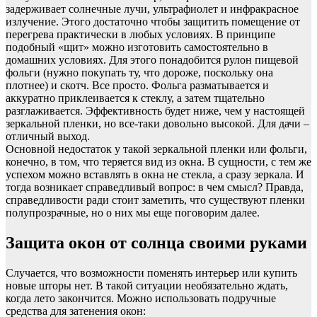
задерживает солнечные лучи, ультрафиолет и инфракрасное
излучение. Этого достаточно чтобы защитить помещение от
перегрева практически в любых условиях. В принципе
подобный «щит» можно изготовить самостоятельно в
домашних условиях. Для этого понадобится рулон пищевой
фольги (нужно покупать ту, что дороже, поскольку она
плотнее) и скотч. Все просто. Фольга разматывается и
аккуратно приклеивается к стеклу, а затем тщательно
разглаживается. Эффективность будет ниже, чем у настоящей
зеркальной пленки, но все-таки довольно высокой. Для дачи –
отличный выход.
Основной недостаток у такой зеркальной пленки или фольги,
конечно, в том, что теряется вид из окна. В сущности, с тем же
успехом можно вставлять в окна не стекла, а сразу зеркала. И
тогда возникает справедливый вопрос: в чем смысл? Правда,
справедливости ради стоит заметить, что существуют пленки
полупрозрачные, но о них мы еще поговорим далее.
Защита окон от солнца своими руками
Случается, что возможности поменять интерьер или купить
новые шторы нет. В такой ситуации необязательно ждать,
когда лето закончится. Можно использовать подручные
средства для затенения окон: