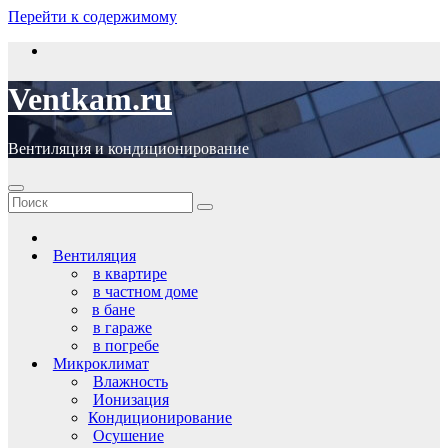
Перейти к содержимому
Ventkam.ru
Вентиляция и кондиционирование
Вентиляция
в квартире
в частном доме
в бане
в гараже
в погребе
Микроклимат
Влажность
Ионизация
Кондиционирование
Осушение