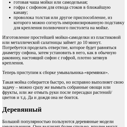
готовая чаша мойки или самодельная;
гофра с сифоном для отвода стоков в ближайшую
канаву;
проволока толстая или другое приспособление, из
которого можно согнуть импровизированную подставку
для крепления поливочного пистолета на мойке.
Изготовление простейшей мойки-самоделки из пластиковой
или металлической салатницы займет до 10 минут.
Потребуется проделать отверстие, которое будет равняться
диаметру сифона, затем установить в него, как в обычную
раковину, настоящий сифон с гофрой, плотно затянув
крепления.
Теперь приступим к сборке умывальника-«времянки».
Такая мойка собирается быстро, но исправно выполняет свою
задачу – можно сразу же вымыть собранные овощи или
фрукты, или же отмыть руки после пересадки растений/
цветов и т.д. Да и дождя она не боится.
Деревянный
Большой популярностью пользуются деревянные модели
умывальников. Они выглядят более стильно, вполне могут