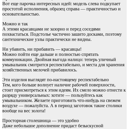
Вот еще парочка интересных идей: модель слева подкупает
простотой исполнения, образец справа — практичностью и
основательностью.
Можно и так
А этими красавцами не зазорно и перед соседями
похвастаться. Подстолье частично зашито досками, поэтому
сантехнические узлы практически не видны.
Ни убавить, ни прибавить — красавцы!
Можно пойти еще дальше и полностью спрятать
коммуникации. Двойная выгода налицо: теперь уличный
умывальник смотрится респектабельно, и места для хранения
хозяйственных мелочей прибавилось.
Эти изделия выглядят по-настоящему респектабельно
Тем, кого больше волнует наличие рабочей поверхности,
стоит присмотреться к этим идеям. Их смело можно отнести к
разряду универсальных: хотите — пользуйтесь как
умывальником. Желаете приготовить что-нибудь на свежем
воздухе — пожалуйста. А в период заготовок такие столики
вообще на вес золота!
Просторная столешница — это удобно
Даже небольшое дополнение придаст безыскусной