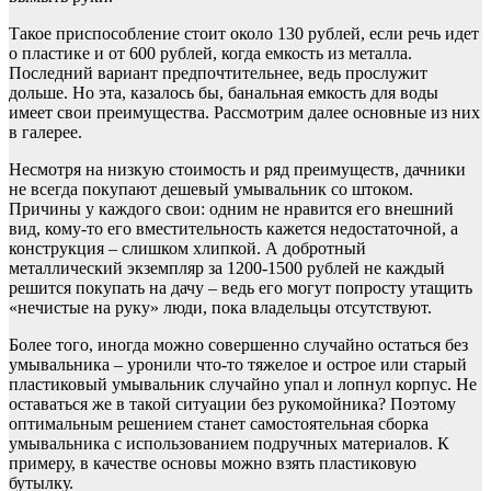
Такое приспособление стоит около 130 рублей, если речь идет
о пластике и от 600 рублей, когда емкость из металла.
Последний вариант предпочтительнее, ведь прослужит
дольше. Но эта, казалось бы, банальная емкость для воды
имеет свои преимущества. Рассмотрим далее основные из них
в галерее.
Несмотря на низкую стоимость и ряд преимуществ, дачники
не всегда покупают дешевый умывальник со штоком.
Причины у каждого свои: одним не нравится его внешний
вид, кому-то его вместительность кажется недостаточной, а
конструкция – слишком хлипкой. А добротный
металлический экземпляр за 1200-1500 рублей не каждый
решится покупать на дачу – ведь его могут попросту утащить
«нечистые на руку» люди, пока владельцы отсутствуют.
Более того, иногда можно совершенно случайно остаться без
умывальника – уронили что-то тяжелое и острое или старый
пластиковый умывальник случайно упал и лопнул корпус. Не
оставаться же в такой ситуации без рукомойника? Поэтому
оптимальным решением станет самостоятельная сборка
умывальника с использованием подручных материалов. К
примеру, в качестве основы можно взять пластиковую
бутылку.