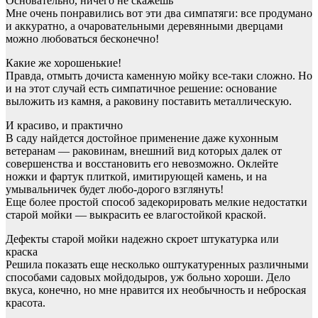
Основательно, ничего не скажешь
Мне очень понравились вот эти два симпатяги: все продумано
и аккуратно, а очаровательными деревянными дверцами
можно любоваться бесконечно!
Какие же хорошенькие!
Правда, отмыть дочиста каменную мойку все-таки сложно. Но
и на этот случай есть симпатичное решение: основание
выложить из камня, а раковину поставить металлическую.
И красиво, и практично
В саду найдется достойное применение даже кухонным
ветеранам — раковинам, внешний вид которых далек от
совершенства и восстановить его невозможно. Оклейте
ножки и фартук плиткой, имитирующей камень, и на
умывальничек будет любо-дорого взглянуть!
Еще более простой способ задекорировать мелкие недостатки
старой мойки — выкрасить ее влагостойкой краской.
Дефекты старой мойки надежно скроет штукатурка или
краска
Решила показать еще несколько оштукатуренных различными
способами садовых мойдодыров, уж больно хороши. Дело
вкуса, конечно, но мне нравится их необычность и неброская
красота.