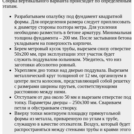
Сборка вертикального варианта происходит по определенным
этапам.
Разрабатываем опалубку под фундамент квадратной
формы. Для определения размера следует приплюсовать
к диаметру стороны полтора метра. Для усиления
необходимо разместить в бетоне арматуру. Минимальная
толщина фундамента – 200 мм. После застывания бетона
укладываем на поверхность кирпичи.
Берем метровый кусок трубы, вырезаем снизу отверстие
50х200 мм, при эксплуатации этот участок будет
служить поддувалом-зольником. Убедитесь, что низ
заготовки абсолютно ровный.
Укрепляем дно топки над дверью поддувала. Вырезаем
металлический круг толщиной от 12 мм, организуем в
центре листа колосник, представляющий собой решетку
с размерами ширины прутьев, соответствующими
расстоянию между ними.
Отступаем от дна около 50 мм и вырезаем отверстие под
топку. Параметры дверцы – 250х300 мм. Свариваем
петли и обустраиваем створку.
Вверху топки монтируем площадку прямоугольной
формы из металла, приваренную по углам к трубе,
служащую в качестве отсекателя. Воздух, который будет
распространяться между стенками трубы и краями этого