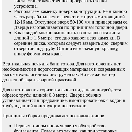
листа, станет качественнее прогревать стенки
устройства.
Располагаем каменку поверх конструкции. Ее нижнюю
часть разрабатываем из решетки с прутьями толщиной
12-16 мм. Отступаем вверх 50-100 мм и привариваем ее.
Дверца изготавливается по принципам топочной двери.
Бак с водой можно выполнить из оставшегося листа
длиной в 1,5 метра, его дно закроет верх каменки. В
середине диска, которым следует заварить дно, сверлим
отверстие под трубу. Организуем съемную крышку,
внизу формируем кран.
Вертикальная печь для бани готова. Для изготовления нет
необходимости в дорогостоящих материалах и современных
высокотехнологичных инструментах. Но все же мастер
должен обладать сварной практикой.
Для изготовления горизонтального вида печи потребуется
обрезок трубы длиной 0,8 метра. Дверца обычно
устанавливается в предбаннике, вмонтировать бак с водой в
трубу в данной конструкции невозможно.
Принципы сборки предполагает несколько этапов.
Первым этапом вновь является обустройство
фундамента. Делаем это так же, как при установке