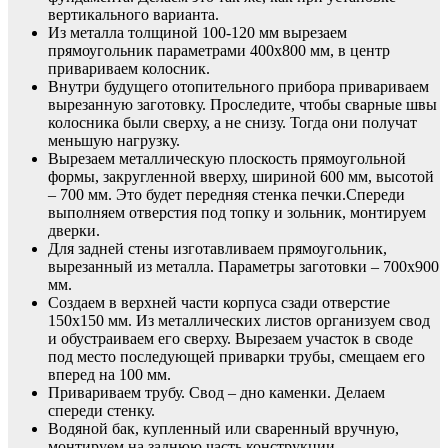
вертикального варианта.
Из металла толщиной 100-120 мм вырезаем
прямоугольник параметрами 400х800 мм, в центр
привариваем колосник.
Внутри будущего отопительного прибора привариваем
вырезанную заготовку. Проследите, чтобы сварные швы
колосника были сверху, а не снизу. Тогда они получат
меньшую нагрузку.
Вырезаем металлическую плоскость прямоугольной
формы, закругленной вверху, шириной 600 мм, высотой
– 700 мм. Это будет передняя стенка печки.Спереди
выполняем отверстия под топку и зольник, монтируем
дверки.
Для задней стены изготавливаем прямоугольник,
вырезанный из металла. Параметры заготовки – 700х900
мм.
Создаем в верхней части корпуса сзади отверстие
150х150 мм. Из металлических листов организуем свод
и обустраиваем его сверху. Вырезаем участок в своде
под место последующей приварки трубы, смещаем его
вперед на 100 мм.
Привариваем трубу. Свод – дно каменки. Делаем
спереди стенку.
Водяной бак, купленный или сваренный вручную,
монтируем на заднюю часть конструкции.