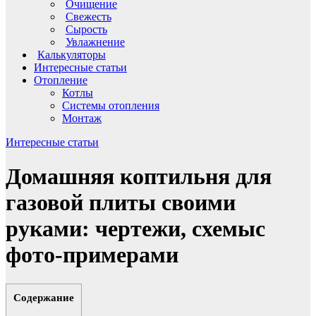
Очищение
Свежесть
Сырость
Увлажнение
Калькуляторы
Интересные статьи
Отопление
Котлы
Системы отопления
Монтаж
Интересные статьи
Домашняя коптильня для
газовой плиты своими
руками: чертежи, схемыс
фото-примерами
Содержание