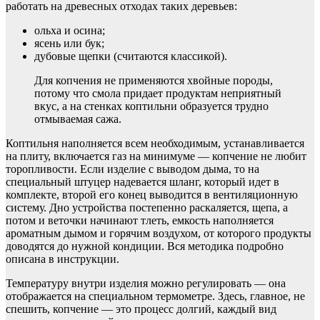
работать на древесных отходах таких деревьев:
ольха и осина;
ясень или бук;
дубовые щепки (считаются классикой).
Для копчения не применяются хвойные породы,
потому что смола придает продуктам неприятный
вкус, а на стенках коптильни образуется трудно
отмываемая сажа.
Коптильня наполняется всем необходимым, устанавливается
на плиту, включается газ на минимуме — копчение не любит
торопливости. Если изделие с выводом дыма, то на
специальный штуцер надевается шланг, который идет в
комплекте, второй его конец выводится в вентиляционную
систему. Дно устройства постепенно раскаляется, щепа, а
потом и веточки начинают тлеть, емкость наполняется
ароматным дымом и горячим воздухом, от которого продукты
доводятся до нужной кондиции. Вся методика подробно
описана в инструкции.
Температуру внутри изделия можно регулировать — она
отображается на специальном термометре. Здесь, главное, не
спешить, копчение — это процесс долгий, каждый вид