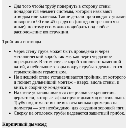
Для того чтобы трубу повернуть в сторону стены
понадобится элемент системы, который называют
отводом или коленом. Такие детали производят с углами
поворота в 90 или 45 градусов (иногда встречаются и
иные), поэтому его можно подобрать под любое
расположение конструкции.
Тройники и отводы
Через стену труба может быть проведена и через
металлический короб, так же, как через чердачное
перекрытие. В этом случае короб заполняют каменной
ватой, а небольшие зазоры вокруг трубы заделываются
термостойким герметиком.
На внешней стене устанавливается тройник, от которого
и пойдет дальнейший монтаж – вверх, вдоль стены, и
вниз, к сборнику конденсата.
На стене устанавливаются специальные крепления-
держатели, которые зафиксируют дымоход вертикально.
Трубу поднимают выше высоты конька примерно на
полметра — это необходимо, для создания хорошей тяги.
Сверху на оголовок трубы надевается защитный грибок.
Кирпичный дымоход