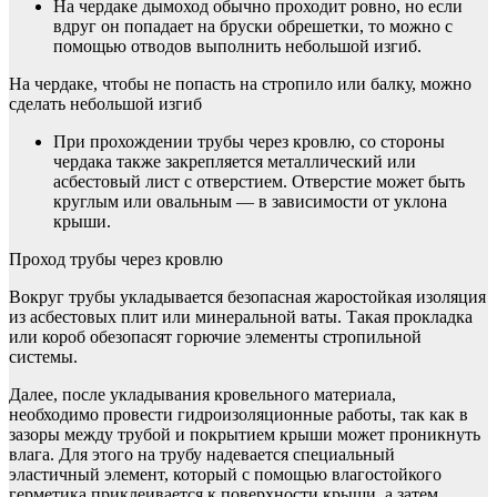
На чердаке дымоход обычно проходит ровно, но если
вдруг он попадает на бруски обрешетки, то можно с
помощью отводов выполнить небольшой изгиб.
На чердаке, чтобы не попасть на стропило или балку, можно
сделать небольшой изгиб
При прохождении трубы через кровлю, со стороны
чердака также закрепляется металлический или
асбестовый лист с отверстием. Отверстие может быть
круглым или овальным — в зависимости от уклона
крыши.
Проход трубы через кровлю
Вокруг трубы укладывается безопасная жаростойкая изоляция
из асбестовых плит или минеральной ваты. Такая прокладка
или короб обезопасят горючие элементы стропильной
системы.
Далее, после укладывания кровельного материала,
необходимо провести гидроизоляционные работы, так как в
зазоры между трубой и покрытием крыши может проникнуть
влага. Для этого на трубу надевается специальный
эластичный элемент, который с помощью влагостойкого
герметика приклеивается к поверхности крыши, а затем