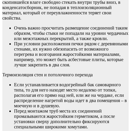
скопившейся влаге свободно стекать внутри трубы вниз, в
конденсатосборник, не попадая в теплоизоляционный
материал, который от переувлажненности теряет свои
свойства.
Очень важно просчитать размещение соединений таким
образом, чтобы стыки не попадали на уровни чердачных
или межэтажных перекрытий, а также кровли.
При условии расположения печки рядом с деревянными
стенами, их нужно обезопасить от возможного
перегрева и возгорания жаростойкими материалами,
например, это может быть асбестовые плиты, которые
лучше закрепить в два слоя.
Термоизоляция стен и потолочного перехода
Если устанавливается водогрейный бак самоварного
типа, то для него находят место недалеко от топки,
располагая его прямо над ней, или же на чердаке, если
распределение нагретой воды идет в два помещения – в
моечную и в душевую.
Перед монтажом труб места их соединений
промазываются жаростойким герметиком, а после
установки сверху дополнительно фиксируются
специальными широкими хомутами.