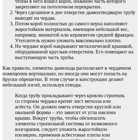
чтобы в него вошел короб, нижнюю часть которого
закрепляют на потолочном перекрытии.
Через сделанное в дне отверстие дымоотводящую трубу
выводят на чердак.
Потом короб полностью до самого верха наполняют
жаростойким материалом, имеющим небольшой вес,
например, минватой или керамзитом средней фракции.
Утеплитель нужно уложить максимально плотно.
На чердаке короб накрывают металлической крышкой,
оборудованной круглым отверстием. Его помещают на
выступающую часть трубы.
Как правило, элементы дымохода располагают в чердачном
помещении вертикально, но иногда они могут попасть на
бруски обрешетки. В этом случае в конструкции делают
небольшой изгиб, используя отводы.
Когда трубу прокладывают через кровлю строения,
со стороны чердака крепят лист металла или
асбеста. Он должен иметь отверстие круглой или
овальной формы – это зависит от угла наклона
крыши. Вокруг трубы, чтобы обезопасить
элементы стропильной системы от возможного
возгорания, следует уложить жаростойкую
изоляцию, применив асбестовые плиты или