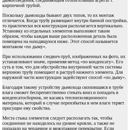
дымоотведения, соединяющим отопительный агрегат с
кирпичной трубой.
Поскольку дымоходы бывают двух типов, то их монтаж
отличается. Когда трубу размещают внутри банной постройки,
то практически вся конструкция располагается вертикально.
Установку из отдельных элементов выполняют таким
образом, чтобы каждая выше расположенная деталь была
помещена на находящуюся ниже. Этот способ называется
монтажом «по дыму».
При использовании сэндвич-труб, изображенных на фото, их
устанавливают иначе, применяя метод «по конденсату». Его
суть в том, что для обустройства внутренней части системы
верхнюю трубу помещают в раструб нижнего элемента. Для
наружной части конструкции задействуют способ «по дыму».
Благодаря такому устройству дымохода скопившаяся в трубе
влага сможет беспрепятственно стекать вниз и попадать в
конденсатосборник, не касаясь теплоизоляционного
материала, который в случае переизбытка в нем влаги теряет
присущие ему свойства.
Места стыка элементов следует располагать так, чтобы
соединение не находилось на уровне кровли, а также не
попадало на чердачное и межэтажное перекрытие. Если