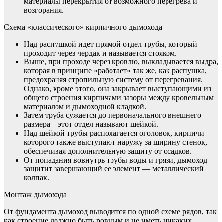
материалы перекрытия от возможного перегрева и
возгорания.
Схема «классического» кирпичного дымохода
Над распушкой идет прямой отдел трубы, который
проходит через чердак и называется стояком.
Выше, при проходе через кровлю, выкладывается выдра,
которая в принципе «работает» так же, как распушка,
предохраняя стропильную систему от перегревания.
Однако, кроме этого, она закрывает выступающими из
общего строения кирпичами зазоры между кровельным
материалом и дымоходной кладкой.
Затем труба сужается до первоначального внешнего
размера – этот отдел называют шейкой.
Над шейкой трубы располагается оголовок, кирпичи
которого также выступают наружу за ширину стенок,
обеспечивая дополнительную защиту от осадков.
От попадания вовнутрь трубы воды и грязи, дымоход
защитит завершающий ее элемент — металлический
колпак.
Монтаж дымохода
От фундамента дымоход выводится по одной схеме рядов, так
как строение должно быть ровным и не иметь никаких