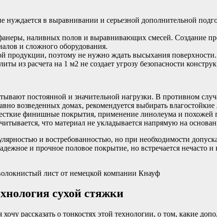
не нуждается в выравнивании и серьезной дополнительной подго
фанеры, наливных полов и выравнивающих смесей. Создание пр
иалов и сложного оборудования.
ой продукции, поэтому не нужно ждать высыхания поверхности.
иты из расчета на 1 м2 не создает угрозу безопасности констру
ытывают постоянной и значительной нагрузки. В противном случ
авно возведенных домах, рекомендуется выбирать влагостойкие 
жесткие финишные покрытия, применение линолеума и похожей 
итывается, что материал не укладывается напрямую на основан
улярностью и востребованностью, но при необходимости допуск
адежное и прочное половое покрытие, но встречается нечасто 
оволокнистый лист от немецкой компании Кнауф
ехнология сухой стяжки
 хочу рассказать о тонкостях этой технологии, о том, какие д