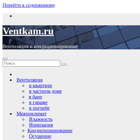
Перейти к содержимому
Ventkam.ru
Вентиляция и кондиционирование
Вентиляция
в квартире
в частном доме
в бане
в гараже
в погребе
Микроклимат
Влажность
Ионизация
Кондиционирование
Осушение