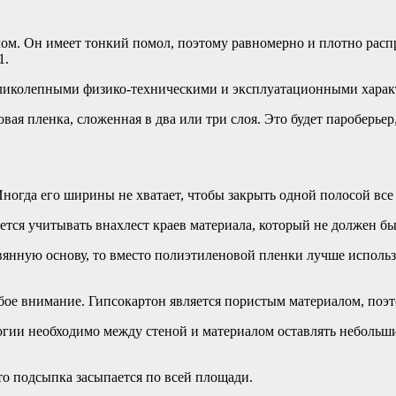
лом. Он имеет тонкий помол, поэтому равномерно и плотно расп
1.
великолепными физико-техническими и эксплуатационными характ
вая пленка, сложенная в два или три слоя. Это будет пароберье
ногда его ширины не хватает, чтобы закрыть одной полосой все
ется учитывать внахлест краев материала, который не должен б
вянную основу, то вместо полиэтиленовой пленки лучше исполь
бое внимание. Гипсокартон является пористым материалом, поэт
логии необходимо между стеной и материалом оставлять небольш
то подсыпка засыпается по всей площади.