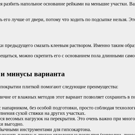
ся разбить напольное основание рейками на меньшие участки. 
 его лучше от двери, потому что ходить по подсыпке нельзя. Эт
и предыдущего смазать клеевым раствором. Именно таким образ
мещаться, можно скрепить его с основанием пола длинными само
 и минусы варианта
и покрытии плиткой помогают следующие преимущества:
личие от влажных методов этот вариант позволяет сохранить в
напарником, без особой подготовки, просто соблюдая технолог
нения сухой стяжки на других участках.
я весомых нагрузок на перекрытия. Это очень важно при многос
ки выгодно.
 обычными инструментами для гипсокартона.
оложить плитку и другие отделочные покрытия (ковролин, лино