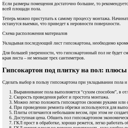
Если размеры помещения достаточно большие, то рекомендует
всей площади пола.
Теперь можно приступать к самому процессу монтажа. Начинать
останутся выемки, что приведет к неровности поверхности.
Схема расположения материалов
Укладывая последующий лист гипсокартона, необходимо кромк
Для большей уверенности, что гипсокартонный пол не будет с
края листа – не меньше трех сантиметров.
Гипсокартон под плитку на пол: плюсы
Сделать выбор в пользу гипсокартона при укладывании пола 
Выравнивание пола выполняется “сухим способом”, в от
Скорость проведения работ и простота монтажа.
Можно легко положить гипсокартон своими руками или с 
При проведении ремонта обрезки используются для выпол
Плиты отличаются небольшим весом, при этом не создаетс
Доступная цена. Обшить пол гипсокартоном экономичес
ГКЛ прост в обработке, хорошо режется, легко работать
ГКЛ имеют идеально ровную поверхность, куда удобно п