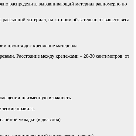
Важно распределить выравнивающий материал равномерно по
о рассыпной материал, на котором обязательно от вашего веса
ом происходит крепление материала.
резами. Расстояние между крепежами – 20-30 сантиметров, от
 помещении неизменную влажность.
ические правила.
лойной укладке (в два слоя).
леум, ламинированный гипсокартон, паркет).