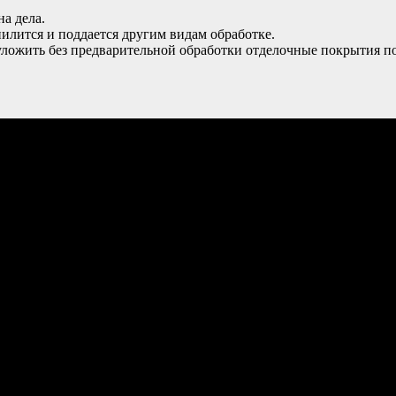
а дела.
илится и поддается другим видам обработке.
ожить без предварительной обработки отделочные покрытия пол