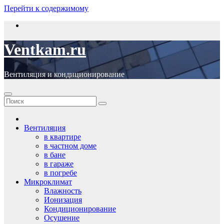
Перейти к содержимому
Ventkam.ru
Вентиляция и кондиционирование
Вентиляция
в квартире
в частном доме
в бане
в гараже
в погребе
Микроклимат
Влажность
Ионизация
Кондиционирование
Осушение