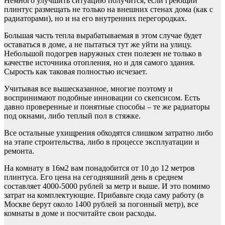
Немного улучшить ситуацию получится, если греющий
плинтус размещать не только на внешних стенах дома (как с
радиаторами), но и на его внутренних перегородках.
Большая часть тепла вырабатываемая в этом случае будет
оставаться в доме, а не пытаться тут же уйти на улицу.
Небольшой подогрев наружных стен полезен не только в
качестве источника отопления, но и для самого здания.
Сырость как таковая полностью исчезает.
Учитывая все вышесказанное, многие поэтому и
воспринимают подобные инновации со скепсисом. Есть
давно проверенные и понятные способы – те же радиаторы
под окнами, либо теплый пол в стяжке.
Все остальные ухищрения обходятся слишком затратно либо
на этапе строительства, либо в процессе эксплуатации и
ремонта.
На комнату в 16м2 вам понадобится от 10 до 12 метров
плинтуса. Его цена на сегодняшний день в среднем
составляет 4000-5000 рублей за метр и выше. И это помимо
затрат на комплектующие. Прибавьте сюда саму работу (в
Москве берут около 1400 рублей за погонный метр), все
комнаты в доме и посчитайте свои расходы.