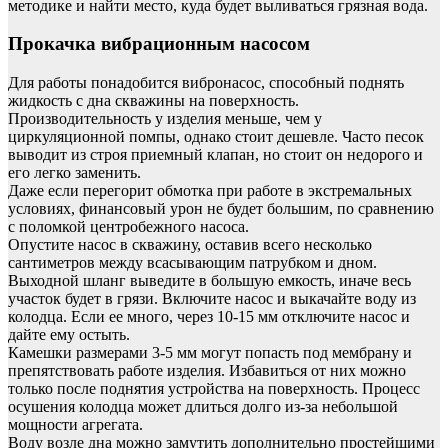
методике и найти место, куда будет выливаться грязная вода.
Прокачка вибрационным насосом
Для работы понадобится вибронасос, способный поднять
жидкость с дна скважины на поверхность.
Производительность у изделия меньше, чем у
циркуляционной помпы, однако стоит дешевле. Часто песок
выводит из строя приемный клапан, но стоит он недорого и
его легко заменить.
Даже если перегорит обмотка при работе в экстремальных
условиях, финансовый урон не будет большим, по сравнению
с поломкой центробежного насоса.
Опустите насос в скважину, оставив всего несколько
сантиметров между всасывающим патрубком и дном.
Выходной шланг выведите в большую емкость, иначе весь
участок будет в грязи. Включите насос и выкачайте воду из
колодца. Если ее много, через 10-15 мм отключите насос и
дайте ему остыть.
Камешки размерами 3-5 мм могут попасть под мембрану и
препятствовать работе изделия. Избавиться от них можно
только после поднятия устройства на поверхность. Процесс
осушения колодца может длиться долго из-за небольшой
мощности агрегата.
Воду возле дна можно замутить дополнительно простейшими