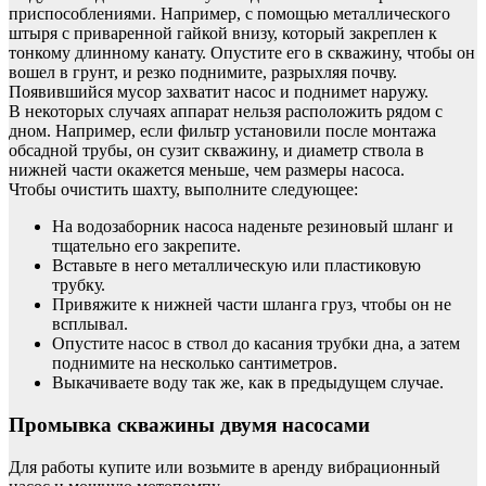
приспособлениями. Например, с помощью металлического
штыря с приваренной гайкой внизу, который закреплен к
тонкому длинному канату. Опустите его в скважину, чтобы он
вошел в грунт, и резко поднимите, разрыхляя почву.
Появившийся мусор захватит насос и поднимет наружу.
В некоторых случаях аппарат нельзя расположить рядом с
дном. Например, если фильтр установили после монтажа
обсадной трубы, он сузит скважину, и диаметр ствола в
нижней части окажется меньше, чем размеры насоса.
Чтобы очистить шахту, выполните следующее:
На водозаборник насоса наденьте резиновый шланг и
тщательно его закрепите.
Вставьте в него металлическую или пластиковую
трубку.
Привяжите к нижней части шланга груз, чтобы он не
всплывал.
Опустите насос в ствол до касания трубки дна, а затем
поднимите на несколько сантиметров.
Выкачиваете воду так же, как в предыдущем случае.
Промывка скважины двумя насосами
Для работы купите или возьмите в аренду вибрационный