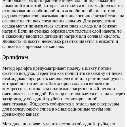
Наибольшее распространение получила чистка скважины
лимонной кислотой, которая засыпается в шахту. Допускается
использование сорбиновой или аскорбиновой кислот или
ряда консервантов, оказывающих аналогичное воздействие на
осевшие на стенках соединения кальция. Для разрушения
осадка могут применяться ксантановая камедь или бензоат
натрия. Если на стенках образовался толстый слой налета, то
в скважину вводится дитионит натрия или соляная кислота.
Жидкость из шахты несколько раз откачивается в емкости и
сливается в дренажные каналы.
Эрлифтом
Метод эрлифта предусматривает подачу в шахту потока
сжатого воздуха. Перед тем как почистить скважину от песка,
необходимо обустроить металлический или резиновый рукав,
который достигает дна. Затем производится включение
компрессора, поток газа поднимает загрязненный песок и
смешивает его с водой. Раствор выталкивается из канала через
зазор между обсадной трубой и смонтированной
магистралью. Жидкость собирается в отдельные резервуары
для последующего слива в канализационные трубы или
дренажную канаву.
Методика позволяет удалить песок из обсадной трубы, но