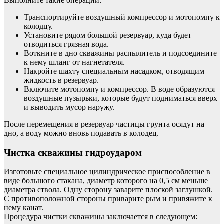
Выполните такие операции:
Транспортируйте воздушный компрессор и мотопомпу к
колодцу.
Установите рядом большой резервуар, куда будет
отводиться грязная вода.
Воткните в дно скважины распылитель и подсоедините
к нему шланг от нагнетателя.
Накройте шахту специальным насадком, отводящим
жидкость в резервуар.
Включите мотопомпу и компрессор. В воде образуются
воздушные пузырьки, которые будут подниматься вверх
и выводить мусор наружу.
После перемещения в резервуар частицы грунта осядут на
дно, а воду можно вновь подавать в колодец.
Чистка скважины гидроударом
Изготовьте специальное цилиндрическое приспособление в
виде большого стакана, диаметр которого на 0,5 см меньше
диаметра ствола. Одну сторону заварите плоской заглушкой.
С противоположной стороны приварите рым и привяжите к
нему канат.
Процедура чистки скважины заключается в следующем: