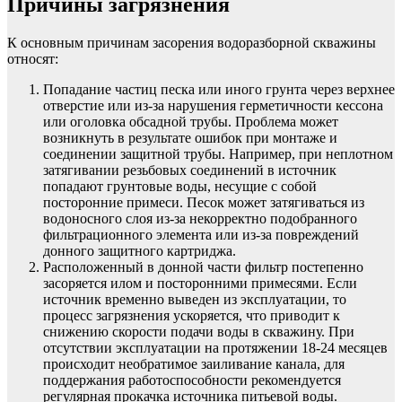
Причины загрязнения
К основным причинам засорения водоразборной скважины
относят:
Попадание частиц песка или иного грунта через верхнее
отверстие или из-за нарушения герметичности кессона
или оголовка обсадной трубы. Проблема может
возникнуть в результате ошибок при монтаже и
соединении защитной трубы. Например, при неплотном
затягивании резьбовых соединений в источник
попадают грунтовые воды, несущие с собой
посторонние примеси. Песок может затягиваться из
водоносного слоя из-за некорректно подобранного
фильтрационного элемента или из-за повреждений
донного защитного картриджа.
Расположенный в донной части фильтр постепенно
засоряется илом и посторонними примесями. Если
источник временно выведен из эксплуатации, то
процесс загрязнения ускоряется, что приводит к
снижению скорости подачи воды в скважину. При
отсутствии эксплуатации на протяжении 18-24 месяцев
происходит необратимое заиливание канала, для
поддержания работоспособности рекомендуется
регулярная прокачка источника питьевой воды.