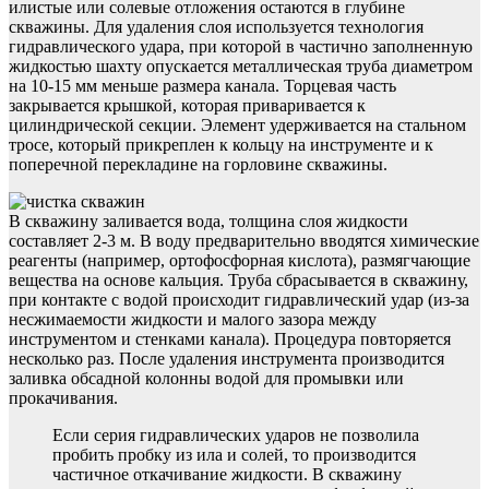
илистые или солевые отложения остаются в глубине
скважины. Для удаления слоя используется технология
гидравлического удара, при которой в частично заполненную
жидкостью шахту опускается металлическая труба диаметром
на 10-15 мм меньше размера канала. Торцевая часть
закрывается крышкой, которая приваривается к
цилиндрической секции. Элемент удерживается на стальном
тросе, который прикреплен к кольцу на инструменте и к
поперечной перекладине на горловине скважины.
В скважину заливается вода, толщина слоя жидкости
составляет 2-3 м. В воду предварительно вводятся химические
реагенты (например, ортофосфорная кислота), размягчающие
вещества на основе кальция. Труба сбрасывается в скважину,
при контакте с водой происходит гидравлический удар (из-за
несжимаемости жидкости и малого зазора между
инструментом и стенками канала). Процедура повторяется
несколько раз. После удаления инструмента производится
заливка обсадной колонны водой для промывки или
прокачивания.
Если серия гидравлических ударов не позволила
пробить пробку из ила и солей, то производится
частичное откачивание жидкости. В скважину