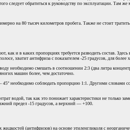
ого следует обратиться к руководству по эксплуатации. Там же
имерно на 80 тысяч километров пробега. Также не стоит тратит
ют, как и в каких пропорциях требуется разводить состав. Здес
лосе, хватит антифриза с показателем -25 градусов, для более х
 воду необходимо смешать в соотношении 2:3 (два литра концен
 многих машин более, чем достаточно.
 45° необходимо соблюдать пропорцию 1:1. Другими словами со
трат водой, так как это понижает характеристики не только заме
ижний предел -15 градусов, а верхний — +100.
идкостей (антифризов) на основе этиленгликоля с неорганиче