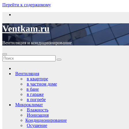
Перейти к содержимому
Ventkam.ru
Вентиляция и кондиционирование
Вентиляция
в квартире
в частном доме
в бане
в гараже
в погребе
Микроклимат
Влажность
Ионизация
Кондиционирование
Осушение