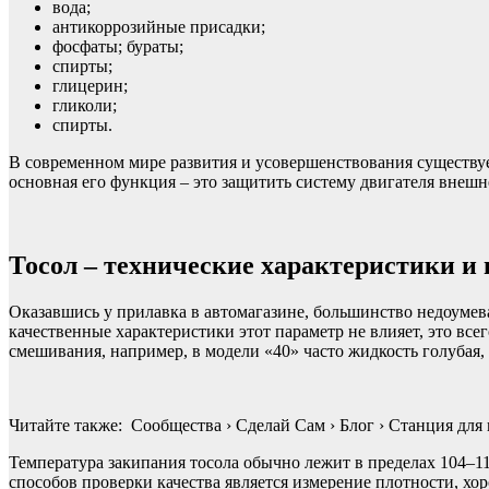
вода;
антикоррозийные присадки;
фосфаты; бураты;
спирты;
глицерин;
гликоли;
спирты.
В современном мире развития и усовершенствования существует
основная его функция – это защитить систему двигателя внешн
Тосол – технические характеристики и
Оказавшись у прилавка в автомагазине, большинство недоумева
качественные характеристики этот параметр не влияет, это все
смешивания, например, в модели «40» часто жидкость голубая, 
Читайте также: Сообщества › Сделай Сам › Блог › Станция д
Температура закипания тосола обычно лежит в пределах 104–11
способов проверки качества является измерение плотности, хор