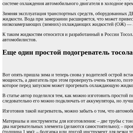
системе охлаждения автомобильного двигателя в холодное врем
Зимняя эксплуатация транспортных средств, оборудованных ДВ
жидкости. Вода при замерзании расширяется, что может приве
низкозамерзающих (зимних) охлаждающих жидкостей (ОЖ) — ан
К таким жидкостям относится и разработанный в России Тосол.
автомобилистов.
Еще один простой подогреватель тосол
Вот опять пришла зима и теперь снова у водителей острой вста
мощность, а двигатель при этом провернуть очень тяжело, поэ
которое перед запуском может прогревать охлаждающую жидкост
В статье автор поделился тем, как можно изготовить простой 
следовательно его можно подключать от аккумулятора, но лучше
Изготовив такой нагреватель, можно забыть о том, что автомоби
Материалы и инструменты для изготовления: – две трубы с тон
два нагревательных элемента (делаются самостоятельно); – про
(толщина 1 мм); – болгарка или другой инструмент для резки т