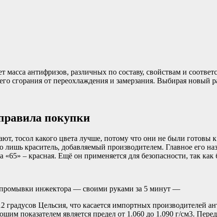
 масса антифризов, различных по составу, свойствам и соответс
его сгорания от переохлаждения и замерзания. Выбирая новый р
 правила покупки
ют, тосол какого цвета лучше, потому что они не были готовы к
го лишь краситель, добавляемый производителем. Главное его на
а «65» – красная. Ещё он применяется для безопасности, так как
ля промывки инжектора — своими руками за 5 минут —
2 градусов Цельсия, что касается импортных производителей ан
ошим показателем является предел от 1.060 до 1.090 г/см3. Пере