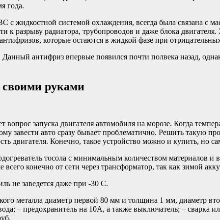
я года.
С с жидкостной системой охлаждения, всегда была связана с м
сти к разрыву радиатора, трубопроводов и даже блока двигателя
тифризов, которые остаются в жидкой фазе при отрицательных
 Данный антифриз впервые появился почти полвека назад, однак
а своими руками
ет вопрос запуска двигателя автомобиля на морозе. Когда темпе
тому завести авто сразу бывает проблематично. Решить такую п
ь двигателя. Конечно, такое устройство можно и купить, но са
подогреватель тосола с минимальным количеством материалов и в
 всего конечно от сети через трансформатор, так как зимой акк
ль не заведется даже при -30 С.
кого металла диаметр первой 80 мм и толщина 1 мм, диаметр вто
вода; – предохранитель на 10А, а также выключатель; – сварка 
руб.