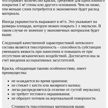
что отражает количество краски, требуемое для однослойного
покрытия 1 м² стены или другого основания. Чем он ниже,
тем меньше слоев потребуется и экономичнее будет расход
материала.
Иногда укрывистость выражают в м²/л. Это указывает на
размеры площади, которую можно покрыть 1 л эмульсии. В
таком случае ее значение у экономичных материалов будет
выше.
Следующей качественной характеристикой латексного
состава является тиксотропность – способность субстанции
уменьшать вязкость при нанесении и повышать ее при
отсутствии механических воздействий. Достигается она за
счет введения ассоциативных загустителей.
Краска, обладающая такими особенностями, имеет
преимущества:
не осаждается во время хранения;
не стекает с кисти или малярного валика;
легко распределяется (в отличие от густой эмульсии);
не требует тестового окрашивания;
не образует потеков на вертикальной поверхности.
Стоимость тиксотропных материалов выше.