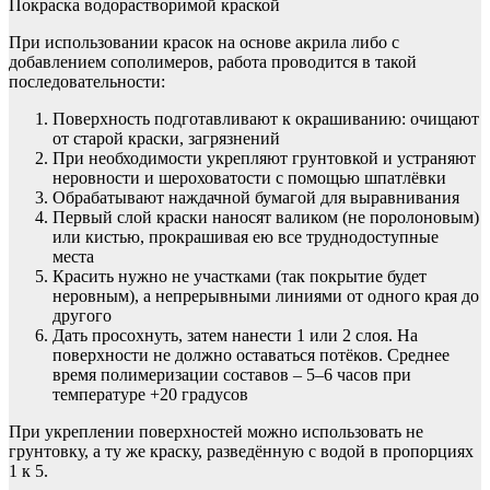
Покраска водорастворимой краской
При использовании красок на основе акрила либо с
добавлением сополимеров, работа проводится в такой
последовательности:
Поверхность подготавливают к окрашиванию: очищают
от старой краски, загрязнений
При необходимости укрепляют грунтовкой и устраняют
неровности и шероховатости с помощью шпатлёвки
Обрабатывают наждачной бумагой для выравнивания
Первый слой краски наносят валиком (не поролоновым)
или кистью, прокрашивая ею все труднодоступные
места
Красить нужно не участками (так покрытие будет
неровным), а непрерывными линиями от одного края до
другого
Дать просохнуть, затем нанести 1 или 2 слоя. На
поверхности не должно оставаться потёков. Среднее
время полимеризации составов – 5–6 часов при
температуре +20 градусов
При укреплении поверхностей можно использовать не
грунтовку, а ту же краску, разведённую с водой в пропорциях
1 к 5.