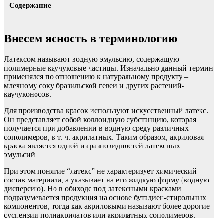
Содержание
Внесем ясность в терминологию
Латексом называют водную эмульсию, содержащую
полимерные каучуковые частицы. Изначально данный термин
применялся по отношению к натуральному продукту –
млечному соку бразильской гевеи и других растений-
каучуконосов.
Для производства красок используют искусственный латекс.
Он представляет собой коллоидную субстанцию, которая
получается при добавлении в водную среду различных
сополимеров, в т. ч. акрилатных. Таким образом, акриловая
краска является одной из разновидностей латексных
эмульсий.
При этом понятие “латекс” не характеризует химический
состав материала, а указывает на его жидкую форму (водную
дисперсию). Но в обиходе под латексными красками
подразумевается продукция на основе бутадиен-стирольных
компонентов, тогда как акриловыми называют более дорогие
суспензии полиакрилатов или акрилатных сополимеров.