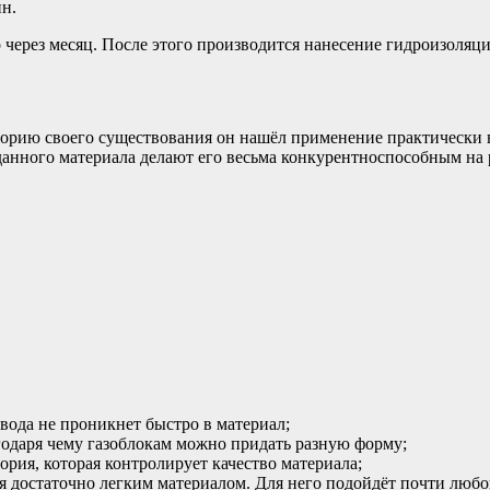
н.
 через месяц. После этого производится нанесение гидроизоляци
сторию своего существования он нашёл применение практически 
данного материала делают его весьма конкурентноспособным на
 вода не проникнет быстро в материал;
агодаря чему газоблокам можно придать разную форму;
тория, которая контролирует качество материала;
ся достаточно легким материалом. Для него подойдёт почти люб