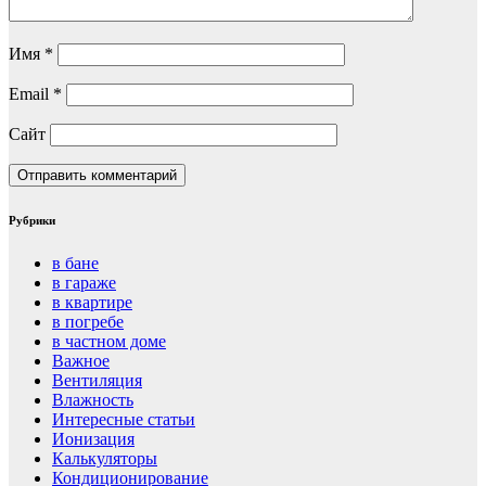
Имя
*
Email
*
Сайт
Рубрики
в бане
в гараже
в квартире
в погребе
в частном доме
Важное
Вентиляция
Влажность
Интересные статьи
Ионизация
Калькуляторы
Кондиционирование