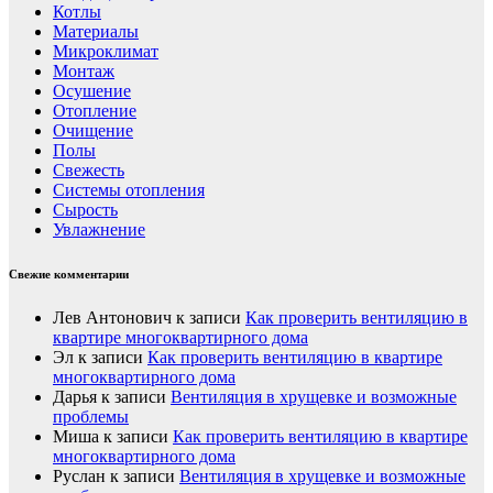
Котлы
Материалы
Микроклимат
Монтаж
Осушение
Отопление
Очищение
Полы
Свежесть
Системы отопления
Сырость
Увлажнение
Свежие комментарии
Лев Антонович
к записи
Как проверить вентиляцию в
квартире многоквартирного дома
Эл
к записи
Как проверить вентиляцию в квартире
многоквартирного дома
Дарья
к записи
Вентиляция в хрущевке и возможные
проблемы
Миша
к записи
Как проверить вентиляцию в квартире
многоквартирного дома
Руслан
к записи
Вентиляция в хрущевке и возможные