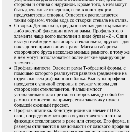
стороны и отлива с наружной. Кроме того, в нем могут
быть дренажные отверстия, если в конструкции
предусмотрены створки. Отверстия располагаются
таким образом, чтобы вода со створки стекала на отлив.
Створка. Деталь окна, предназначенная для открывания
либо жесткой фиксации внутри рамы. Профиль этого
элемента чаще всего выполнен в виде буквы «Z». Один
выступ необходим для опоры стеклопакета, другой – для
накладного примыкания к раме. Масса и габариты
створочного бруса несколько меньше рамного, к тому же
в нем могут использоваться более легкие армирующие
элементы.
Профиль импоста. Элемент рамы Т-образной формы, с
помощью которого реализуется развязка (разделение на
отдельные секции) оконного блока. Выступы профиля
находятся с уличной стороны и служат упором для
створок или стеклопакетов. Фальш-импост
устанавливают для притвора створок между собой без
рамных импостов, например, если заказчику нужен
большой оконный просвет.
Профиль штапика. Конструкционный элемент ПВХ
окон, посредством которого осуществляется плотная
фиксация стеклопакета в раме или створке. Его форма, и
размеры отличаются в зависимости от базового профиля
и типа остекления. Надежное крепление и легкая замена