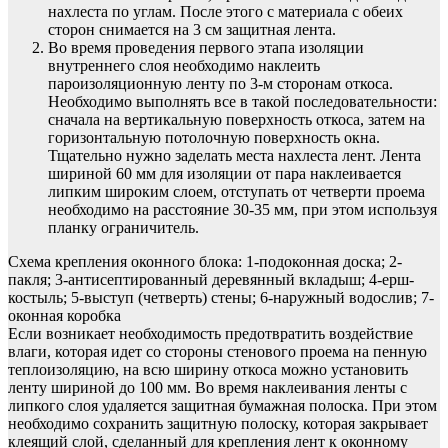
нахлеста по углам. После этого с материала с обеих
сторон снимается на 3 см защитная лента.
Во время проведения первого этапа изоляции
внутреннего слоя необходимо наклеить
пароизоляционную ленту по 3-м сторонам откоса.
Необходимо выполнять все в такой последовательности:
сначала на вертикальную поверхность откоса, затем на
горизонтальную потолочную поверхность окна.
Тщательно нужно заделать места нахлеста лент. Лента
шириной 60 мм для изоляции от пара наклеивается
липким широким слоем, отступать от четверти проема
необходимо на расстояние 30-35 мм, при этом используя
планку ограничитель.
Схема крепления оконного блока: 1-подоконная доска; 2-
пакля; 3-антисептированный деревянный вкладыш; 4-ерш-
костыль; 5-выступ (четверть) стены; 6-наружный водослив; 7-
оконная коробка
Если возникает необходимость предотвратить воздействие
влаги, которая идет со стороны стенового проема на пенную
теплоизоляцию, на всю ширину откоса можно установить
ленту шириной до 100 мм. Во время наклеивания ленты с
липкого слоя удаляется защитная бумажная полоска. При этом
необходимо сохранить защитную полоску, которая закрывает
клеящий слой, сделанный для крепления лент к оконному