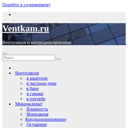
Перейти к содержимому
Ventkam.ru
Вентиляция и кондиционирование
Вентиляция
в квартире
в частном доме
в бане
в гараже
в погребе
Микроклимат
Влажность
Ионизация
Кондиционирование
Осушение