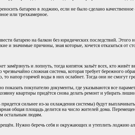
реносить батарею в лоджию, если не было сделано качественное
рное или трехкамерное.
вести батарею на балкон без юридических последствий. Этого н
ские и значимые причины, зная которые, хочется отказаться от с
т замёрзнуть и лопнуть, тогда кипяток зальёт всех, кто живёт в
о чрезвычайно сложная система, которая требует бережного обр
то напор горячей воды в них ослабнет. Тогда они не смогут гре
о показать покупателю документы, где указываются все парамет
 хозяину квартиры придётся снова делать ремонт и убирать лишн
придется сильнее из-за охлаждения системы) будут выплачивать
арная общая площадь делится на число жителей дома. Перемещени
ем остальным людям.
апрещён. Нужно беречь себя и окружающих и утеплить лоджию 