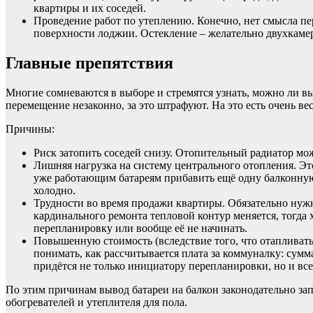
квартиры и их соседей.
Проведение работ по утеплению. Конечно, нет смысла пе
поверхности лоджии. Остекление – желательно двухкаме
Главные препятствия
Многие сомневаются в выборе и стремятся узнать, можно ли вы
перемещение незаконно, за это штрафуют. На это есть очень ве
Причины:
Риск затопить соседей снизу. Отопительный радиатор може
Лишняя нагрузка на систему центрального отопления. Эт
уже работающим батареям прибавить ещё одну балконную, 
холодно.
Трудности во время продажи квартиры. Обязательно нужн
кардинального ремонта тепловой контур меняется, тогда
перепланировку или вообще её не начинать.
Повышенную стоимость (вследствие того, что отапливать 
понимать, как рассчитывается плата за коммуналку: сумм
придётся не только инициатору перепланировки, но и вс
По этим причинам вывод батареи на балкон законодательно з
обогревателей и утеплителя для пола.