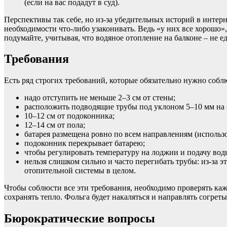
(если на вас подадут в суд).
Перспективы так себе, но из-за убедительных историй в интерн
необходимости что-либо узаконивать. Ведь «у них все хорошо», 
подумайте, учитывая, что водяное отопление на балконе – не 
Требования
Есть ряд строгих требований, которые обязательно нужно собл
надо отступить не меньше 2–3 см от стены;
расположить подводящие трубы под уклоном 5–10 мм на
10–12 см от подоконника;
12–14 см от пола;
батарея размещена ровно по всем направлениям (использо
подоконник перекрывает батарею;
чтобы регулировать температуру на лоджии и подачу во
нельзя слишком сильно и часто перегибать трубы: из-за 
отопительной системы в целом.
Чтобы соблюсти все эти требования, необходимо проверять ка
сохранять тепло. Фольга будет накаляться и направлять согрет
Бюрократические вопросы