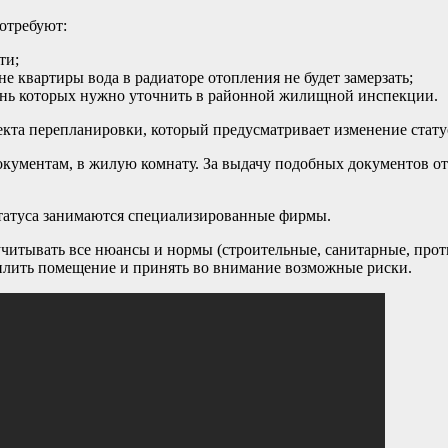
отребуют:
ти;
е квартиры вода в радиаторе отопления не будет замерзать;
ень которых нужно уточнить в районной жилищной инспекции.
екта перепланировки, который предусматривает изменение стату
кументам, в жилую комнату. За выдачу подобных документов отв
статуса занимаются специализированные фирмы.
н учитывать все нюансы и нормы (строительные, санитарные, пр
теплить помещение и принять во внимание возможные риски.