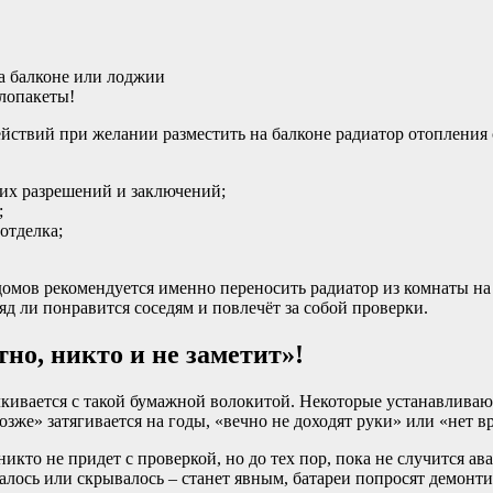
лопакеты!
ействий при желании разместить на балконе радиатор отопления
их разрешений и заключений;
;
отделка;
омов рекомендуется именно переносить радиатор из комнаты на 
д ли понравится соседям и повлечёт за собой проверки.
но, никто и не заметит»!
кивается с такой бумажной волокитой. Некоторые устанавливают 
озже» затягивается на годы, «вечно не доходят руки» или «нет в
икто не придет с проверкой, но до тех пор, пока не случится ав
валось или скрывалось – станет явным, батареи попросят демонт