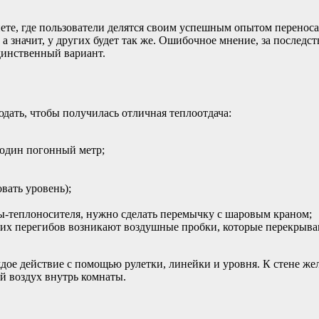
ете, где пользователи делятся своим успешным опытом переноса 
а значит, у других будет так же. Ошибочное мнение, за последств
единственный вариант.
юдать, чтобы получилась отличная теплоотдача:
 один погонный метр;
вать уровень);
ды-теплоносителя, нужно сделать перемычку с шаровым краном;
этих перегибов возникают воздушные пробки, которые перекрыва
ждое действие с помощью рулетки, линейки и уровня. К стене же
ый воздух внутрь комнаты.