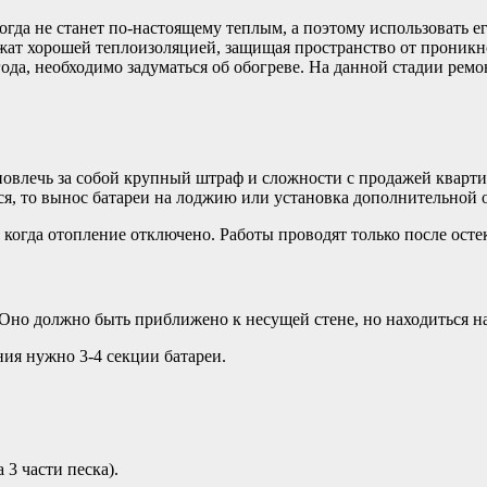
икогда не станет по-настоящему теплым, а поэтому использовать 
т хорошей теплоизоляцией, защищая пространство от проникнов
года, необходимо задуматься об обогреве. На данной стадии ре
овлечь за собой крупный штраф и сложности с продажей кварти
, то вынос батареи на лоджию или установка дополнительной ос
, когда отопление отключено. Работы проводят только после ост
. Оно должно быть приближено к несущей стене, но находиться н
ния нужно 3-4 секции батареи.
3 части песка).