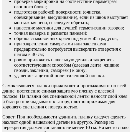
проверка маркировки на соответствие параметрам
оконного блока;
подготовка рабочей поверхности (очистка,
обезжиривание, высушивание), если из швов выступает
монтажная пена, ее следует обрезать;
нанесение мастики для лучшей герметизации зазоров;
точная выверка и разметка панелей;
обрезка стыковочных краев под углом 45 градусов;
при закреплении саморезами или заклепками
предварительно потребуется высверлить отверстия с
шагом в 30 см;
ровно приложить нащельную деталь и закрепить
соответствующим способом (клеевая лента, жидкие
гвозди, заклепки, саморезы) к окну;
удаление защитной полиэтиленовой пленки.
Самоклеящиеся планки прижимают и проглаживают по всей
длине, постепенно снимая защитную пленку с клеевой
полосы. На планки без специальной ленты наносят слой клея
и быстро прикладывают к зазору, плотно прижимая для
хорошего сцепления с поверхностью.
Совет: При необходимости удлинить планку следует сделать
нахлест одной нащельной детали на другую. Размер их
перекрытия должен составлять не менее 10 см. На место стыка