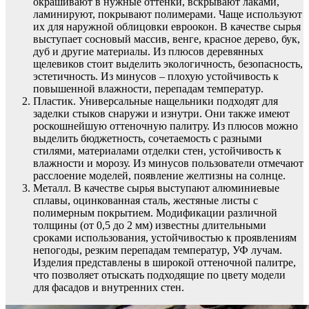
окрашивают в нужные оттенки, вскрывают лаками,
ламинируют, покрывают полимерами. Чаще используют
их для наружной облицовки евроокон. В качестве сырья
выступает сосновый массив, венге, красное дерево, бук,
дуб и другие материалы. Из плюсов деревянных
щелевиков стоит выделить экологичность, безопасность,
эстетичность. Из минусов – плохую устойчивость к
повышенной влажности, перепадам температур.
Пластик. Универсальные нащельники подходят для
заделки стыков снаружи и изнутри. Они также имеют
роскошнейшую оттеночную палитру. Из плюсов можно
выделить бюджетность, сочетаемость с разными
стилями, материалами отделки стен, устойчивость к
влажности и морозу. Из минусов пользователи отмечают
расслоение моделей, появление желтизны на солнце.
Металл. В качестве сырья выступают алюминиевые
сплавы, оцинкованная сталь, жестяные листы с
полимерным покрытием. Модификации различной
толщины (от 0,5 до 2 мм) известны длительными
сроками использования, устойчивостью к проявлениям
непогоды, резким перепадам температур, УФ лучам.
Изделия представлены в широкой оттеночной палитре,
что позволяет отыскать подходящие по цвету модели
для фасадов и внутренних стен.