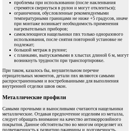
проблемы при использовании (после наклеивания
стремятся свернуться в рулон и могут отклеиться);
ограничения, обусловленные рекомендуемыми
температурными границами не ниже +5 градусов, иначе
при монтаже возникает необходимость применения
нагревательных приборов;
самоклеющиеся нащельники пвх только одноразового
использования, после снятия повторной установке не
подлежат;
большой метраж в рулоне;
с планками, выпускаемыми в хлыстах длиной 6 м, могут
возникнуть трудности при транспортировке.
При таком, казалось бы, внушительном перечне
отрицательных моментов, детали пвх являются самыми
распространенными и востребованными для выполнения
внутренней отделки швов окон.
Металлические профили
Самыми прочными и выносливыми считаются нащельники
металлические. Отдавая предпочтение изделиям из металла,
следует обращать внимание на качество антикоррозийного
покрытия. Данное обстоятельство во многом определяет их
подверженность к развитию ржавчины и долговечность.