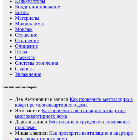
Калькуляторы
Кондиционирование
Котлы
Материалы
Микроклимат
Монтаж
Осушение
Отопление
Очищение
Полы
Свежесть
Системы отопления
Сырость
Увлажнение
Свежие комментарии
Лев Антонович
к записи
Как проверить вентиляцию в
квартире многоквартирного дома
Эл
к записи
Как проверить вентиляцию в квартире
многоквартирного дома
Дарья
к записи
Вентиляция в хрущевке и возможные
проблемы
Миша
к записи
Как проверить вентиляцию в квартире
многоквартирного дома