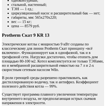
одноконтурный;
стальной, настенный;
ТЭН — 1 ед.;
циркуляционный насос и расширительный бак — нет;
габариты, мм: 565х270х220;
вес — 15 кг;
цена — 8579 руб.
Protherm Скат 9 КR 13
Электрические котлы с мощностью 9 кВт созданы по
классическому для линии Protherm Скат принципу «всё
включено». Функционирует как в однофазной, так и в
трехфазной сети. Нагрузки достаточно, чтобы отопить дом
площадью 80-100 м2. Котел комплектуется не только ТЭНами,
но и мембранной расширительной емкостью на 7 л и 2-х
скоростным сетевым насосом Wilo.
В роли греющей среды разрешено практиковать, как
дистиллированную водичку, так и антифриз. Коэффициент
полезного действия котла — 99%.
Существует программа плавного увеличения температуры
внутреннего воздуха, не предполагающая острых скачков
напряжения в электросети.