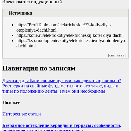
Электрокотел индукционный
Источники
https://ProfiTeplo.com/elektricheskie/77-kotly-dlya-
otopleniya-dachi.html
https://kotle.ru/elektrokotly/elektricheskij-kotel-dlya-dachi
https://ks5.ru/otoplenie/kotly/elektricheskie/dlya-otopleniya-
dachi.html
[свернуть]
Навигация по записям
Дымоход для бани своими руками: как сделать правильно?
Ростверки на свайные фундаменты: что это такое, виды и
типы по положению ленты, зачем они необходимы
Похожее
Интересные статьи
Безрамное остекление веранды и террасы: особенности,
преимущества и от чего зависят цены