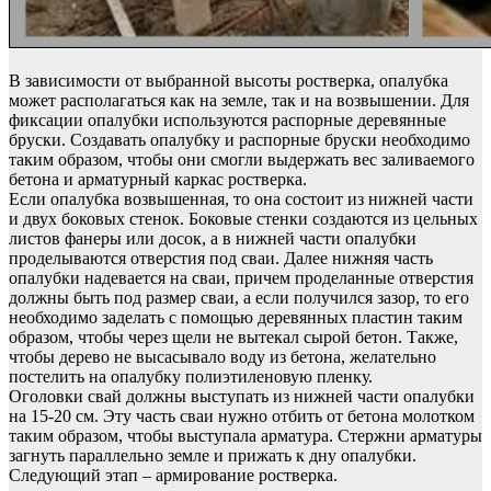
В зависимости от выбранной высоты ростверка, опалубка
может располагаться как на земле, так и на возвышении. Для
фиксации опалубки используются распорные деревянные
бруски. Создавать опалубку и распорные бруски необходимо
таким образом, чтобы они смогли выдержать вес заливаемого
бетона и арматурный каркас ростверка.
Если опалубка возвышенная, то она состоит из нижней части
и двух боковых стенок. Боковые стенки создаются из цельных
листов фанеры или досок, а в нижней части опалубки
проделываются отверстия под сваи. Далее нижняя часть
опалубки надевается на сваи, причем проделанные отверстия
должны быть под размер сваи, а если получился зазор, то его
необходимо заделать с помощью деревянных пластин таким
образом, чтобы через щели не вытекал сырой бетон. Также,
чтобы дерево не высасывало воду из бетона, желательно
постелить на опалубку полиэтиленовую пленку.
Оголовки свай должны выступать из нижней части опалубки
на 15-20 см. Эту часть сваи нужно отбить от бетона молотком
таким образом, чтобы выступала арматура. Стержни арматуры
загнуть параллельно земле и прижать к дну опалубки.
Следующий этап – армирование ростверка.