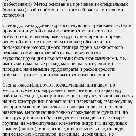
(кабестанами). Метод основан на применении специальных
(винтовых) свай снабженных в нижней части винтовыми
лопастями.
Стены должны удовлетворять следующим требованиям: быть
прочными и устойчивыми; соответствовать степени
огнестойкости здания, иметь группу возгорания и предел
огнестойкости не ниже нормативных; обеспечивать
поддержание необходимого темпера-турно-влажностного
режима в помещениях; обладать достаточны­ми
звукоизолирующими свойствами; быть экономичными, т.е.
иметь минимальные расход материала, массу единицы
площади, наимень­шие трудозатраты и расход средств;
отвечать архитектурно-художе­ственному решению.
Стены классифицируют последующим признакам: по
местопо­ложению: наружные и внутренние; по характеру
работы: несущие, воспринимающие нагрузку от опирающихся
на них конструкций покрытия или перекрытия; самонесущие,
воспринимающие нагруз­ки от вышерасположенных стен;
навесные, выполняющие только ограждающие функции; по
конструкции и способу возведения стены делят на четыре
группы: из мелкоштучных элементов (кирпич), из крупных
камней (блоков), монолитные, крупнопанельные; по роду
применяемых материалов: каменные, деревянные, из