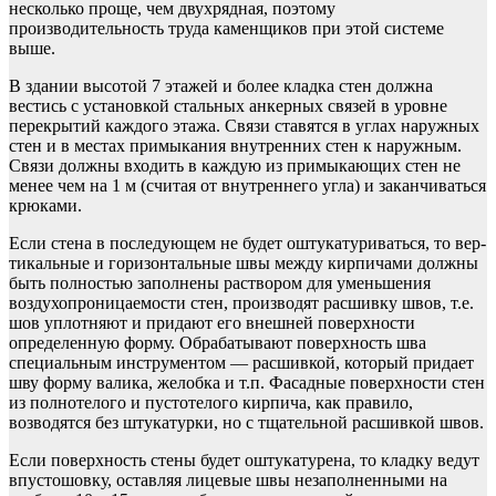
несколько проще, чем двухрядная, поэтому
производительность труда каменщиков при этой системе
выше.
В здании высотой 7 этажей и более кладка стен должна
вестись с установкой стальных анкерных связей в уровне
перекрытий каждого этажа. Связи ставятся в углах наружных
стен и в местах примыкания внутренних стен к наружным.
Связи должны входить в каждую из примыкающих стен не
менее чем на 1 м (считая от внутреннего угла) и заканчиваться
крюками.
Если стена в последующем не будет оштукатуриваться, то вер­
тикальные и горизонтальные швы между кирпичами должны
быть полностью заполнены раствором для уменьшения
воздухопрони­цаемости стен, производят расшивку швов, т.е.
шов уплотняют и придают его внешней поверхности
определенную форму. Обраба­тывают поверхность шва
специальным инструментом — расшивкой, который придает
шву форму валика, желобка и т.п. Фасадные поверхности стен
из полнотелого и пустотелого кирпича, как правило,
возводятся без штукатурки, но с тщательной расшивкой швов.
Если поверхность стены будет оштукатурена, то кладку ведут
впустошовку, оставляя лицевые швы незаполненными на