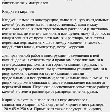
синтетических материалов.
Кладка из кирпича
Кладкой называют конструкцию, выполненную из отдельных
камней (естественных или искусственных), швы между
которыми заполняются строительным раствором (известково-
цементным, це-ментно-глиняным или цементным). Прочность
кладки зависит от прочности камня и раствора, от системы
перевязки вертикальных швов между камнями, а также от
воздействия влаги, температур, ветра, коррозии.
Для правильной работы конструкции, размещения в ней
камней должны отвечать трем правилам разрезки: камни в
стене должны располагаться горизонтальными рядами, т.е.
перпендикулярно основ­ным действующим усилиям; камни в
ряду должны отделяться вертикальными швами —
продольными и поперечными; вертикаль­ные швы в смежных
рядах не должны совпадать, такое несовпадение называется
перевязкой швов. Перевязка обеспечивает совместную работу
камней в стене и равномерное распределение нагрузки.
Кирпичные стены выполняют из керамического и
силикатного кирпича. Стандартный кирпич имеет размеры
120 х 65 х 250 мм. Применяют также полуторный кирпич,