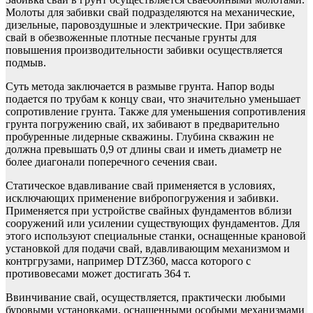
Молоты для забивки свай подразделяются на механические,
дизельные, паровоздушные и электрические. При забивке
свай в обезвоженные плотные песчаные грунты для
повышения производительности забивки осуществляется
подмыв.
Суть метода заключается в размыве грунта. Напор воды
подается по трубам к концу сваи, что значительно уменьшает
сопротивление грунта. Также для уменьшения сопротивления
грунта погружению свай, их забивают в предварительно
пробуренные лидерные скважины. Глубина скважин не
должна превышать 0,9 от длины сваи и иметь диаметр не
более диагонали поперечного сечения сваи.
Статическое вдавливание свай применяется в условиях,
исключающих применение вибропогружения и забивки.
Применяется при устройстве свайных фундаментов вблизи
сооружений или усилении существующих фундаментов. Для
этого используют специальные станки, оснащенные крановой
установкой для подачи свай, вдавливающим механизмом и
контргрузами, например DTZ360, масса которого с
противовесами может достигать 364 т.
Ввинчивание свай, осуществляется, практически любыми
буровыми установками, оснащенными особыми механизмами