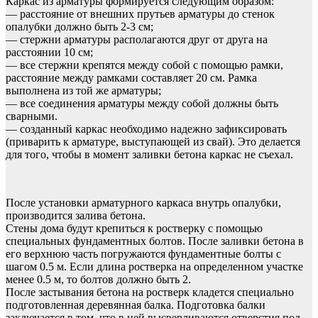
Каркас из арматуры формируется следующим образом:
— расстояние от внешних прутьев арматуры до стенок
опалубки должно быть 2-3 см;
— стержни арматуры располагаются друг от друга на
расстоянии 10 см;
— все стержни крепятся между собой с помощью рамки,
расстояние между рамками составляет 20 см. Рамка
выполнена из той же арматуры;
— все соединения арматуры между собой должны быть
сварными.
— созданный каркас необходимо надежно зафиксировать
(приварить к арматуре, выступающей из свай). Это делается
для того, чтобы в момент заливки бетона каркас не съехал.
После установки арматурного каркаса внутрь опалубки,
производится залива бетона.
Стены дома будут крепиться к ростверку с помощью
специальных фундаментных болтов. После заливки бетона в
его верхнюю часть погружаются фундаментные болты с
шагом 0.5 м. Если длина ростверка на определенном участке
менее 0.5 м, то болтов должно быть 2.
После застывания бетона на ростверк кладется специально
подготовленная деревянная балка. Подготовка балки
заключается в том, что в ней высверливаются отверстия под