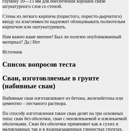
глубину 10—15 мм для обеспечения хорошей связи
штукатурного слоя со стеной.
Стены из легкого кирпича (пористого, пористо-дырчатого)
ввиду их влагоемкости надлежит облицовывать полнотелым
кирпичом или оштукатуривать.
Нам важно ваше мнение! Был ли полезен опубликованный
материал? Да | Нет
Источник
Список вопросов теста
Сваи, изготовляемые в грунте
(набивные сваи)
Набивные сваи изготавливают из бетона, железобетона или
цементно – песчаного раствора.
По способу изготовления такие сваи делят на три основных
типа: сваи без оболочки, сваи с неизвлекаемой и извлекаемой
оболочками. Сваи без оболочки применяют как в сухих и
маловлажных так и в водонасыщенных глинистых грунтах.