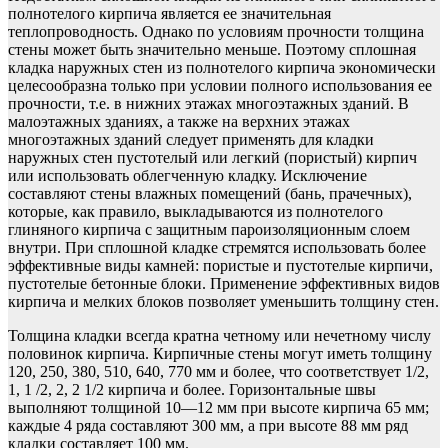
полнотелого кирпича является ее значительная
теплопроводность. Однако по условиям прочности толщина
стены может быть значи­тельно меньше. Поэтому сплошная
кладка наружных стен из пол­нотелого кирпича экономически
целесообразна только при условии полного использования ее
прочности, т.е. в нижних этажах много­этажных зданий. В
малоэтажных зданиях, а также на верхних эта­жах
многоэтажных зданий следует применять для кладки
наружных стен пустотелый или легкий (пористый) кирпич
или использовать облегченную кладку. Исключение
составляют стены влажных поме­щений (бань, прачечных),
которые, как правило, выкладываются из полнотелого
глиняного кирпича с защитным пароизоляционным слоем
внутри. При сплошной кладке стремятся использовать более
эффективные виды камней: пористые и пустотелые кирпичи,
пусто­телые бетонные блоки. Применение эффективных видов
кирпича и мелких блоков позволяет уменьшить толщину стен.
Толщина кладки всегда кратна четному или нечетному числу
половинок кирпича. Кирпичные стены могут иметь толщину
120, 250, 380, 510, 640, 770 мм и более, что соответствует 1/2,
1, 1 /2, 2, 2 1/2 кирпича и более. Горизонтальные швы
выполняют толщиной 10—12 мм при высоте кирпича 65 мм;
каждые 4 ряда составляют 300 мм, а при высоте 88 мм ряд
кладки составляет 100 мм.