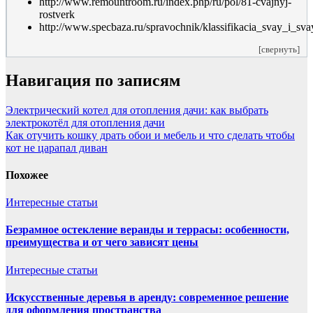
http://www.remountroom.ru/index.php/ru/pol/81-cvajnyj-
rostverk
http://www.specbaza.ru/spravochnik/klassifikacia_svay_i_s
[свернуть]
Навигация по записям
Электрический котел для отопления дачи: как выбрать
электрокотёл для отопления дачи
Как отучить кошку драть обои и мебель и что сделать чтобы
кот не царапал диван
Похожее
Интересные статьи
Безрамное остекление веранды и террасы: особенности,
преимущества и от чего зависят цены
Интересные статьи
Искусственные деревья в аренду: современное решение
для оформления пространства