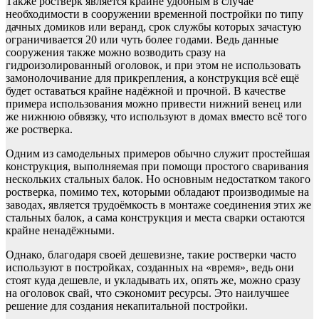
Также ростверк является крайне удобным в случае
необходимости в сооружении временной постройки по типу
дачных домиков или веранд, срок службы которых зачастую
ограничивается 20 или чуть более годами. Ведь данные
сооружения также можно возводить сразу на
гидроизолированный оголовок, и при этом не использовать
замонолочивание для прикрепления, а конструкция всё ещё
будет оставаться крайне надёжной и прочной. В качестве
примера использования можно привести нижний венец или
же нижнюю обвязку, что используют в домах вместо всё того
же ростверка.
Одним из самодельных примеров обычно служит простейшая
конструкция, выполняемая при помощи простого сваривания
нескольких стальных балок. Но основным недостатком такого
ростверка, помимо тех, которыми обладают производимые на
заводах, является трудоёмкость в монтаже соединения этих же
стальных балок, а сама конструкция и места сварки остаются
крайне ненадёжными.
Однако, благодаря своей дешевизне, такие ростверки часто
используют в постройках, созданных на «время», ведь они
стоят куда дешевле, и укладывать их, опять же, можно сразу
на оголовок свай, что сэкономит ресурсы. Это наилучшее
решение для создания некапитальной постройки.