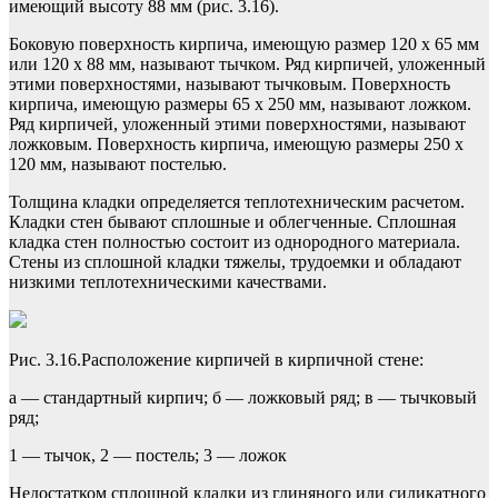
имеющий высоту 88 мм (рис. 3.16).
Боковую поверхность кирпича, имеющую размер 120 х 65 мм
или 120 х 88 мм, называют тычком. Ряд кирпичей, уложенный
этими поверхностями, называют тычковым. Поверхность
кирпича, име­ющую размеры 65 х 250 мм, называют ложком.
Ряд кирпичей, уло­женный этими поверхностями, называют
ложковым. Поверхность кирпича, имеющую размеры 250 х
120 мм, называют постелью.
Толщина кладки определяется теплотехническим расчетом.
Кладки стен бывают сплошные и облегченные. Сплошная
кладка стен полностью состоит из однородного материала.
Стены из сплош­ной кладки тяжелы, трудоемки и обладают
низкими теплотехни­ческими качествами.
Рис. 3.16.Расположение кирпичей в кирпичной стене:
а — стандартный кирпич; б — ложковый ряд; в — тычковый
ряд;
1 — тычок, 2 — постель; 3 — ложок
Недостатком сплошной кладки из глиняного или силикатного