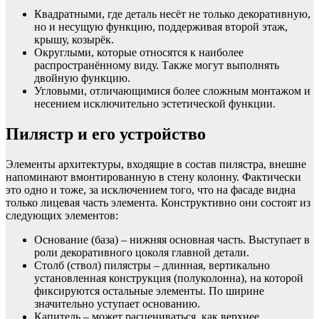
Квадратными, где деталь несёт не только декоративную,
но и несущую функцию, поддерживая второй этаж,
крышу, козырёк.
Округлыми, которые относятся к наиболее
распространённому виду. Также могут выполнять
двойную функцию.
Угловыми, отличающимися более сложным монтажом и
несением исключительно эстетической функции.
Пилястр и его устройство
Элементы архитектуры, входящие в состав пилястра, внешне
напоминают вмонтированную в стену колонну. Фактически
это одно и тоже, за исключением того, что на фасаде видна
только лицевая часть элемента. Конструктивно они состоят из
следующих элементов:
Основание (база) – нижняя основная часть. Выступает в
роли декоративного цоколя главной детали.
Столб (ствол) пилястры – длинная, вертикально
установленная конструкция (полуколонна), на которой
фиксируются остальные элементы. По ширине
значительно уступает основанию.
Капитель – может расцениваться, как верхнее