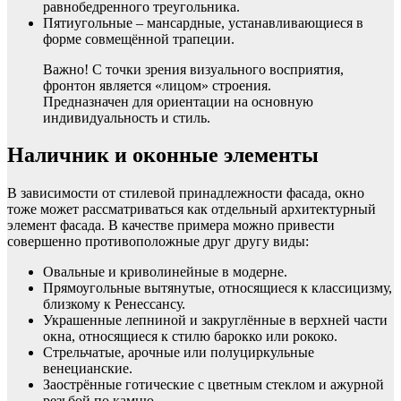
равнобедренного треугольника.
Пятиугольные – мансардные, устанавливающиеся в
форме совмещённой трапеции.
Важно! С точки зрения визуального восприятия,
фронтон является «лицом» строения.
Предназначен для ориентации на основную
индивидуальность и стиль.
Наличник и оконные элементы
В зависимости от стилевой принадлежности фасада, окно
тоже может рассматриваться как отдельный архитектурный
элемент фасада. В качестве примера можно привести
совершенно противоположные друг другу виды:
Овальные и криволинейные в модерне.
Прямоугольные вытянутые, относящиеся к классицизму,
близкому к Ренессансу.
Украшенные лепниной и закруглённые в верхней части
окна, относящиеся к стилю барокко или рококо.
Стрельчатые, арочные или полуциркульные
венецианские.
Заострённые готические с цветным стеклом и ажурной
резьбой по камню.