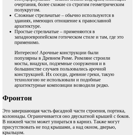
очертания, более схожие со строгим геометрическим
полукругом.
Сложные стрельчатые – обычно используются в
зданиях, имеющих отношение к православной
архитектуре.
Простые стрельчатые – применяются в
западноевропейском готическом стиле и там, где это
применимо.
Интересно! Арочные конструкции были
популярны в Древнем Риме. Римляне строили
мосты, виадуки, подземные сооружения и в
большинстве случаев пользовались арочной
конструкцией. Их соседи, древние греки, такую
технологию не использовали и подобные
архитектурные композиции возводили редко.
Фронтон
Это завершающая часть фасадной части строения, портика,
колоннады. Ограничивается оно двускатной крышей с боков.
В нижней части может упираться в карниз. Также могут
присутствовать не под крышами, а над окном, дверью,
крыльцом.