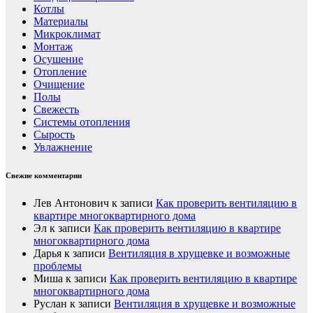
Котлы
Материалы
Микроклимат
Монтаж
Осушение
Отопление
Очищение
Полы
Свежесть
Системы отопления
Сырость
Увлажнение
Свежие комментарии
Лев Антонович
к записи
Как проверить вентиляцию в
квартире многоквартирного дома
Эл
к записи
Как проверить вентиляцию в квартире
многоквартирного дома
Дарья
к записи
Вентиляция в хрущевке и возможные
проблемы
Миша
к записи
Как проверить вентиляцию в квартире
многоквартирного дома
Руслан
к записи
Вентиляция в хрущевке и возможные