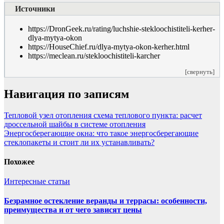
Источники
https://DronGeek.ru/rating/luchshie-stekloochistiteli-kerher-
dlya-mytya-okon
https://HouseChief.ru/dlya-mytya-okon-kerher.html
https://meclean.ru/stekloochistiteli-karcher
[свернуть]
Навигация по записям
Тепловой узел отопления схема теплового пункта: расчет
дроссельной шайбы в системе отопления
Энергосберегающие окна: что такое энергосберегающие
стеклопакеты и стоит ли их устанавливать?
Похожее
Интересные статьи
Безрамное остекление веранды и террасы: особенности,
преимущества и от чего зависят цены