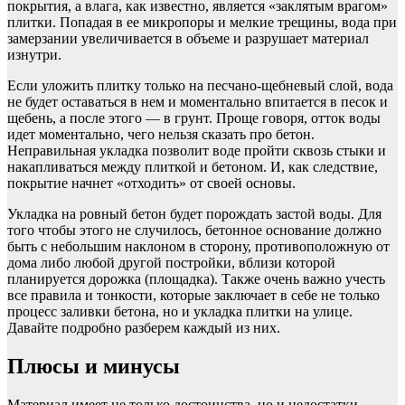
покрытия, а влага, как известно, является «заклятым врагом»
плитки. Попадая в ее микропоры и мелкие трещины, вода при
замерзании увеличивается в объеме и разрушает материал
изнутри.
Если уложить плитку только на песчано-щебневый слой, вода
не будет оставаться в нем и моментально впитается в песок и
щебень, а после этого — в грунт. Проще говоря, отток воды
идет моментально, чего нельзя сказать про бетон.
Неправильная укладка позволит воде пройти сквозь стыки и
накапливаться между плиткой и бетоном. И, как следствие,
покрытие начнет «отходить» от своей основы.
Укладка на ровный бетон будет порождать застой воды. Для
того чтобы этого не случилось, бетонное основание должно
быть с небольшим наклоном в сторону, противоположную от
дома либо любой другой постройки, вблизи которой
планируется дорожка (площадка). Также очень важно учесть
все правила и тонкости, которые заключает в себе не только
процесс заливки бетона, но и укладка плитки на улице.
Давайте подробно разберем каждый из них.
Плюсы и минусы
Материал имеет не только достоинства, но и недостатки,