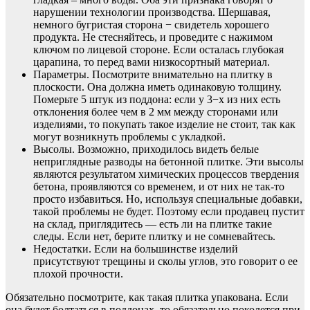
нарушении технологии производства. Шершавая,
немного бугристая сторона − свидетель хорошего
продукта. Не стесняйтесь, и проведите с нажимом
ключом по лицевой стороне. Если осталась глубокая
царапина, то перед вами низкосортный материал.
Параметры. Посмотрите внимательно на плитку в
плоскости. Она должна иметь одинаковую толщину.
Померьте 5 штук из поддона: если у 3−х из них есть
отклонения более чем в 2 мм между сторонами или
изделиями, то покупать такое изделие не стоит, так как
могут возникнуть проблемы с укладкой.
Высолы. Возможно, приходилось видеть белые
неприглядные разводы на бетонной плитке. Эти высолы
являются результатом химических процессов твердения
бетона, проявляются со временем, и от них не так-то
просто избавиться. Но, используя специальные добавки,
такой проблемы не будет. Поэтому если продавец пустит
на склад, приглядитесь — есть ли на плитке такие
следы. Если нет, берите плитку и не сомневайтесь.
Недостатки. Если на большинстве изделий
присутствуют трещины и сколы углов, это говорит о ее
плохой прочности.
Обязательно посмотрите, как такая плитка упакована. Если
она будет болтаться в поддонах, то обязательно поколется при