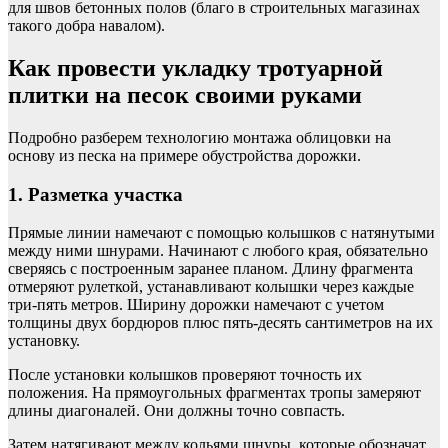
для швов бетонных полов (благо в строительных магазинах
такого добра навалом).
Как провести укладку тротуарной
плитки на песок своими руками
Подробно разберем технологию монтажа облицовки на
основу из песка на примере обустройства дорожки.
1. Разметка участка
Прямые линии намечают с помощью колышков с натянутыми
между ними шнурами. Начинают с любого края, обязательно
сверяясь с построенным заранее планом. Длину фрагмента
отмеряют рулеткой, устанавливают колышки через каждые
три-пять метров. Ширину дорожки намечают с учетом
толщины двух бордюров плюс пять-десять сантиметров на их
установку.
После установки колышков проверяют точность их
положения. На прямоугольных фрагментах тропы замеряют
длины диагоналей. Они должны точно совпасть.
Затем натягивают между кольями шнуры, которые обозначат