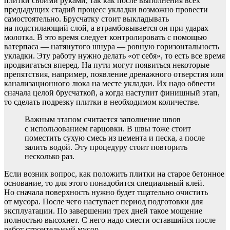
плитки своими руками, так как после выполнения всех
предыдущих стадий процесс укладки возможно провести
самостоятельно. Брусчатку стоит выкладывать
на подстилающий слой, а втрамбовывается он при ударах
молотка. В это время следует контролировать с помощью
ватерпаса — натянутого шнура — ровную горизонтальность
укладки. Эту работу нужно делать «от себя», то есть все время
продвигаться вперед. На пути могут появиться некоторые
препятствия, например, появление дренажного отверстия или
канализационного люка на месте укладки. Их надо обвести
сначала целой брусчаткой, а когда наступит финишный этап,
то сделать подрезку плитки в необходимом количестве.
Важным этапом считается заполнение швов
с использованием гарцовки. В швы тоже стоит
поместить сухую смесь из цемента и песка, а после
залить водой. Эту процедуру стоит повторить
несколько раз.
Если возник вопрос, как положить плитки на старое бетонное
основание, то для этого понадобится специальный клей.
Но сначала поверхность нужно будет тщательно очистить
от мусора. После чего наступает период подготовки для
эксплуатации. По завершении трех дней такое мощение
полностью высохнет. С него надо смести оставшийся после
работ строительный мусор.