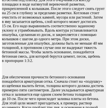
площадки в виде натянутой веревочной разметки,
прикрепленной к колышкам. После этого следует снять грунт
на 25 см в глубину за пределами разметки. Котлован стоит
очистить от возможных камней, мусора или растений. Затем
в яму засыпается щебень, слой которого может достигать
15 см. Его надо выравнивать соответственно заданному
уклону и утрамбовывать. Вдоль контура устанавливается
опалубка, сделанная из досок, и закрепляется с помощью
колышков с шагом до одного метра. При этом доски,
заготовленные для опалубки, должны быть не меньше 40 мм
толщиной, в противном случае они не выдержат тяжесть
бетонной массы. Чтобы залить основание, понадобится
бетонная смесь, для которой берутся цемент, песок, щебень
в пропорции 1:3:2.
Для обеспечения прочности бетонного основания
понадобится арматурная сетка. Сначала стоит на «подушку»
из щебенки вылить бетон, толщина которого должна достичь
примерно пяти сантиметров. Далее укладывается арматурная
сетка и заливается еще одним слоем бетона толщиной
до 10 см. После чего происходит заливка плиты из бетона.
Для этой цели может пригодиться, к примеру, раствор
из цемента. Когда пройдет три дня, и основание в полной