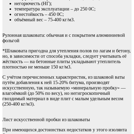
негорючесть (НГ);
температура эксплуатации – до 250 0С;
огнестойкость – 450 0С;
объёмный вес – 75-400 кг/м3.
Рулонная шлаковата: обычная и с покрытием алюминиевой
фольгой
*Шлаковата пригодна для утепления полов по лагам и бетону,
но, в зависимости от способа укладки, следует учитывать её
жёсткость — на бетонные плиты укладывают утеплитель
плотностью не меньше 150 кг/м3.
С учётом перечисленных характеристик, из шлаковой ваты
путём добавления к ней 15-20% битума, производят
искусственную, так называемую «минеральную пробку» —
влагоёмкий (до 50% по весу), но негигроскопичный
гвоздимый материал в виде плит с малым удельным весом
(250-400 кг/м3).
Лист искусственной пробки из шлаковаты
При имеющихся достоинствах недостатков у этого изолянта