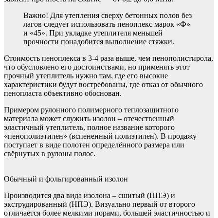
Важно! Для утепления сверху бетонных полов без
лагов следует использовать пеноплекс марок «Ф»
и «45». При укладке утеплителя меньшей
прочности понадобится выполнение стяжки.
Стоимость пеноплекса в 3-4 раза выше, чем пенополистирола,
что обусловлено его достоинствами, но применять этот
прочный утеплитель нужно там, где его высокие
характеристики будут востребованы, где отказ от обычного
пенопласта объективно обоснован.
Примером рулонного полимерного теплозащитного
материала может служить изолон – отечественный
эластичный утеплитель, полное название которого
«пенополиэтилен» (вспененный полиэтилен). В продажу
поступает в виде полотен определённого размера или
свёрнутых в рулоны полос.
Обычный и фольгированный изолон
Производится два вида изолона – сшитый (ППЭ) и
экструдированный (НПЭ). Визуально первый от второго
отличается более мелкими порами, большей эластичностью и