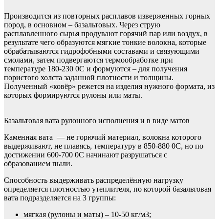
Производится из повторных расплавов изверженных горных
пород, в основном – базальтовых. Через струю
расплавленного сырья продувают горячий пар или воздух, в
результате чего образуются мягкие тонкие волокна, которые
обрабатываются гидрофобными составами и связующими
смолами, затем подвергаются термообработке при
температуре 180-230 0С и формуются – для получения
пористого холста заданной плотности и толщины.
Полученный «ковёр» режется на изделия нужного формата, из
которых формируются рулоны или маты.
Базальтовая вата рулонного исполнения и в виде матов
Каменная вата — не горючий материал, волокна которого
выдерживают, не плавясь, температуру в 850-880 0С, но по
достижении 600-700 0С начинают разрушаться с
образованием пыли.
Способность выдерживать распределённую нагрузку
определяется плотностью утеплителя, по которой базальтовая
вата подразделяется на 3 группы:
мягкая (рулоны и маты) – 10-50 кг/м3;