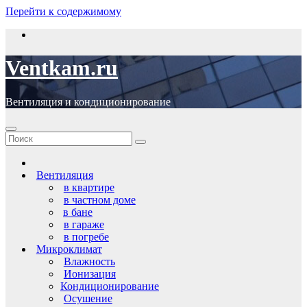
Перейти к содержимому
Ventkam.ru
Вентиляция и кондиционирование
Вентиляция
в квартире
в частном доме
в бане
в гараже
в погребе
Микроклимат
Влажность
Ионизация
Кондиционирование
Осушение