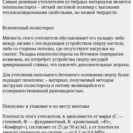
Самым дешевым утеплителем из твёрдых материалов является
пенополистирол – лёгкий листовой полимер с высокими
теплоизоляционными свойствами, но низкой твёрдости.
Вспененный полистирол
Мягкость этого утеплителя обуславливает его укладку либо
между лагами с последующим устройством сверху настила,
либо со стороны потолка, где отсутствуют нагрузки на
сжатие. Укладка пенополистирола на бетонное перекрытие
возможна, но потребует устройства сверху несущей
армированной стяжки, что повлечёт дополнительные затраты.
Для утепления напольного бетонного основания сверху более
подходит пеноплекс – материал, получаемый методом
экструзии полистирола и потому являющийся его
усовершенствованной разновидностью.
Пеноплекс в упаковке и по месту монтажа
Плотность этого утеплителя, в зависимости от марки (С —
стеновой, Ф — фундаментный, К -кровельный, «45»,
«Комфорт»), составляет от 25 до 50 кг/м3, а от плотности
зависит прочность на сжатие — от 0,2 до 0,6 МПа.