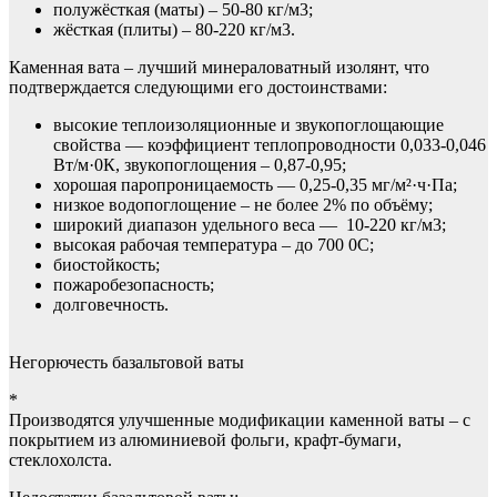
полужёсткая (маты) – 50-80 кг/м3;
жёсткая (плиты) – 80-220 кг/м3.
Каменная вата – лучший минераловатный изолянт, что
подтверждается следующими его достоинствами:
высокие теплоизоляционные и звукопоглощающие
свойства — коэффициент теплопроводности 0,033-0,046
Вт/м·0К, звукопоглощения – 0,87-0,95;
хорошая паропроницаемость — 0,25-0,35 мг/м²·ч·Па;
низкое водопоглощение – не более 2% по объёму;
широкий диапазон удельного веса — 10-220 кг/м3;
высокая рабочая температура – до 700 0С;
биостойкость;
пожаробезопасность;
долговечность.
Негорючесть базальтовой ваты
*
Производятся улучшенные модификации каменной ваты – с
покрытием из алюминиевой фольги, крафт-бумаги,
стеклохолста.