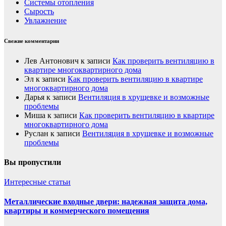
Системы отопления
Сырость
Увлажнение
Свежие комментарии
Лев Антонович
к записи
Как проверить вентиляцию в
квартире многоквартирного дома
Эл
к записи
Как проверить вентиляцию в квартире
многоквартирного дома
Дарья
к записи
Вентиляция в хрущевке и возможные
проблемы
Миша
к записи
Как проверить вентиляцию в квартире
многоквартирного дома
Руслан
к записи
Вентиляция в хрущевке и возможные
проблемы
Вы пропустили
Интересные статьи
Металлические входные двери: надежная защита дома,
квартиры и коммерческого помещения