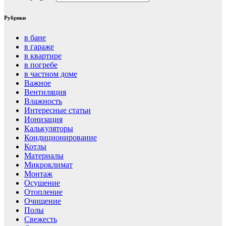
Рубрики
в бане
в гараже
в квартире
в погребе
в частном доме
Важное
Вентиляция
Влажность
Интересные статьи
Ионизация
Калькуляторы
Кондиционирование
Котлы
Материалы
Микроклимат
Монтаж
Осушение
Отопление
Очищение
Полы
Свежесть