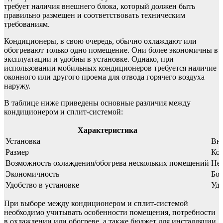
требует наличия внешнего блока, который должен быть
правильно размещен и соответствовать техническим
требованиям.
Кондиционеры, в свою очередь, обычно охлаждают или
обогревают только одно помещение. Они более экономичны в
эксплуатации и удобны в установке. Однако, при
использовании мобильных кондиционеров требуется наличие
оконного или другого проема для отвода горячего воздуха
наружу.
В таблице ниже приведены основные различия между
кондиционером и сплит-системой:
Характеристика
Установка
Вн
Размер
Ко
Возможность охлаждения/обогрева нескольких помещений
Не
Экономичность
Бол
Удобство в установке
Уд
При выборе между кондиционером и сплит-системой
необходимо учитывать особенности помещения, потребности
в охлаждении или обогреве, а также бюджет для инсталляции