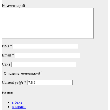
Комментарий
Имя
*
Email
*
Сайт
Current ye@r
*
Рубрики
в бане
в гараже