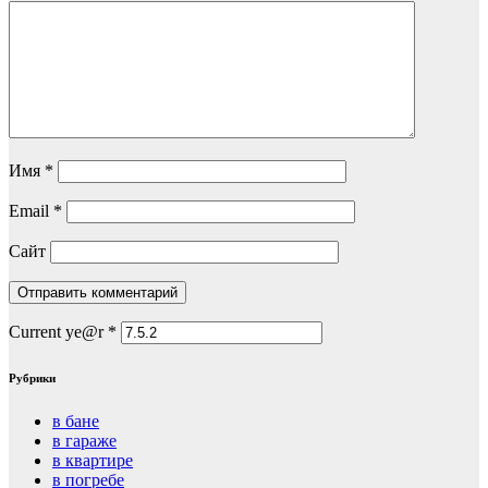
Имя
*
Email
*
Сайт
Current ye@r
*
Рубрики
в бане
в гараже
в квартире
в погребе