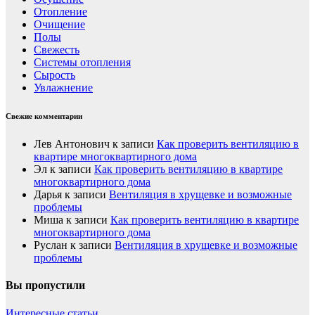
Отопление
Очищение
Полы
Свежесть
Системы отопления
Сырость
Увлажнение
Свежие комментарии
Лев Антонович
к записи
Как проверить вентиляцию в
квартире многоквартирного дома
Эл
к записи
Как проверить вентиляцию в квартире
многоквартирного дома
Дарья
к записи
Вентиляция в хрущевке и возможные
проблемы
Миша
к записи
Как проверить вентиляцию в квартире
многоквартирного дома
Руслан
к записи
Вентиляция в хрущевке и возможные
проблемы
Вы пропустили
Интересные статьи