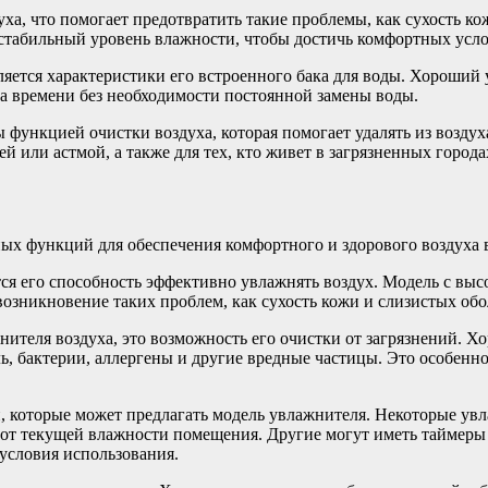
ха, что помогает предотвратить такие проблемы, как сухость ко
стабильный уровень влажности, чтобы достичь комфортных усло
ется характеристики его встроенного бака для воды. Хороший 
а времени без необходимости постоянной замены воды.
 функцией очистки воздуха, которая помогает удалять из возду
ей или астмой, а также для тех, кто живет в загрязненных горо
ных функций для обеспечения комфортного и здорового воздуха
ся его способность эффективно увлажнять воздух. Модель с вы
зникновение таких проблем, как сухость кожи и слизистых обол
нителя воздуха, это возможность его очистки от загрязнений.
ль, бактерии, аллергены и другие вредные частицы. Это особенн
 которые может предлагать модель увлажнителя. Некоторые увл
 от текущей влажности помещения. Другие могут иметь таймеры
условия использования.