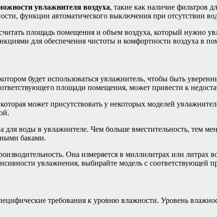
можности увлажнителя воздуха
, такие как наличие фильтров д
ости, функции автоматического выключения при отсутствии вод
ссчитать площадь помещения и объем воздуха, который нужно у
нкциями для обеспечения чистоты и комфортности воздуха в п
котором будет использоваться увлажнитель, чтобы быть уверен
соответствующего площади помещения, может привести к недос
которая может присутствовать у некоторых моделей увлажнителе
ой.
ка для воды в увлажнителе. Чем больше вместительность, тем ме
ьными баками.
оизводительность. Она измеряется в миллилитрах или литрах в
енсивности увлажнения, выбирайте модель с соответствующей п
пецифические требования к уровню влажности. Уровень влажнос