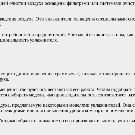
цией очистки воздуха оснащены фильтрами или системами очистк
аждения воздуха. Эти увлажнители оснащены специальными си
.
 потребностей и предпочтений. Учитывайте такие факторы, как 
кциональность увлажнителя.
ующих единиц измерения: граммы/час, литры/час или проценты вл
духа.
щения, где будет осуществляться его работа. Чтобы подобрать
тся выбирать модели, чья производительность соответствует ра
духа, предлагаемую некоторыми моделями увлажнителей. Она спо
ми реакциями или для повышения уровня комфорта в помещении.
обходимо обратить внимание на его производительность, учиты