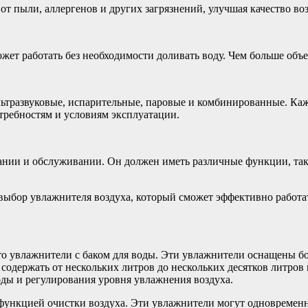
от пыли, аллергенов и других загрязнений, улучшая качество во
ожет работать без необходимости доливать воду. Чем больше объ
льтразвуковые, испарительные, паровые и комбинированные. Ка
отребностям и условиям эксплуатации.
нии и обслуживании. Он должен иметь различные функции, таки
выбор увлажнителя воздуха, который сможет эффективно работа
 увлажнители с баком для воды. Эти увлажнители оснащены бол
содержать от нескольких литров до нескольких десятков литров 
ды и регулирования уровня увлажнения воздуха.
ункцией очистки воздуха. Эти увлажнители могут одновременно 