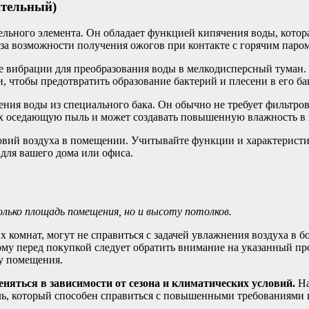
ительный)
льного элемента. Он обладает функцией кипячения воды, котора
-за возможности получения ожогов при контакте с горячим паром
ые вибрации для преобразования воды в мелкодисперсный туман.
, чтобы предотвратить образование бактерий и плесени в его ба
ния воды из специального бака. Он обычно не требует фильтров
тях оседающую пыль и может создавать повышенную влажность в
овий воздуха в помещении. Учитывайте функции и характеристи
для вашего дома или офиса.
лько площадь помещения, но и высоту потолков.
 комнат, могут не справиться с задачей увлажнения воздуха в
у перед покупкой следует обратить внимание на указанный пр
у помещения.
няться в зависимости от сезона и климатических условий.
На
ь, который способен справиться с повышенными требованиями в