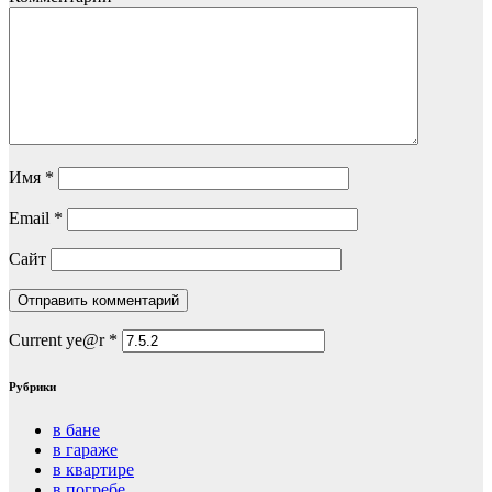
Имя
*
Email
*
Сайт
Current ye@r
*
Рубрики
в бане
в гараже
в квартире
в погребе