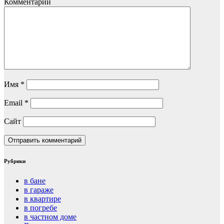
Комментарий
Имя
*
Email
*
Сайт
Рубрики
в бане
в гараже
в квартире
в погребе
в частном доме