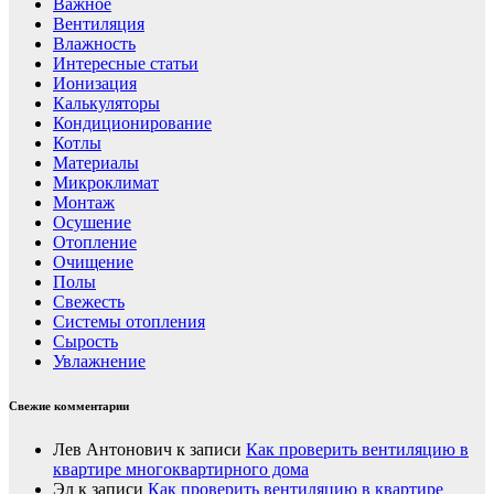
Важное
Вентиляция
Влажность
Интересные статьи
Ионизация
Калькуляторы
Кондиционирование
Котлы
Материалы
Микроклимат
Монтаж
Осушение
Отопление
Очищение
Полы
Свежесть
Системы отопления
Сырость
Увлажнение
Свежие комментарии
Лев Антонович
к записи
Как проверить вентиляцию в
квартире многоквартирного дома
Эл
к записи
Как проверить вентиляцию в квартире