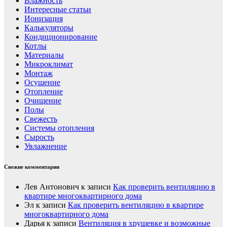
Влажность
Интересные статьи
Ионизация
Калькуляторы
Кондиционирование
Котлы
Материалы
Микроклимат
Монтаж
Осушение
Отопление
Очищение
Полы
Свежесть
Системы отопления
Сырость
Увлажнение
Свежие комментарии
Лев Антонович
к записи
Как проверить вентиляцию в
квартире многоквартирного дома
Эл
к записи
Как проверить вентиляцию в квартире
многоквартирного дома
Дарья
к записи
Вентиляция в хрущевке и возможные