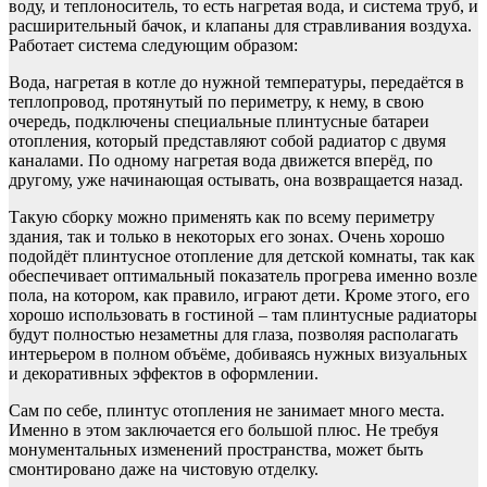
воду, и теплоноситель, то есть нагретая вода, и система труб, и
расширительный бачок, и клапаны для стравливания воздуха.
Работает система следующим образом:
Вода, нагретая в котле до нужной температуры, передаётся в
теплопровод, протянутый по периметру, к нему, в свою
очередь, подключены специальные плинтусные батареи
отопления, который представляют собой радиатор с двумя
каналами. По одному нагретая вода движется вперёд, по
другому, уже начинающая остывать, она возвращается назад.
Такую сборку можно применять как по всему периметру
здания, так и только в некоторых его зонах. Очень хорошо
подойдёт плинтусное отопление для детской комнаты, так как
обеспечивает оптимальный показатель прогрева именно возле
пола, на котором, как правило, играют дети. Кроме этого, его
хорошо использовать в гостиной – там плинтусные радиаторы
будут полностью незаметны для глаза, позволяя располагать
интерьером в полном объёме, добиваясь нужных визуальных
и декоративных эффектов в оформлении.
Сам по себе, плинтус отопления не занимает много места.
Именно в этом заключается его большой плюс. Не требуя
монументальных изменений пространства, может быть
смонтировано даже на чистовую отделку.