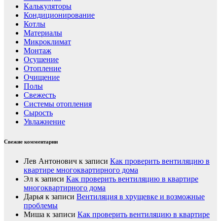
Калькуляторы
Кондиционирование
Котлы
Материалы
Микроклимат
Монтаж
Осушение
Отопление
Очищение
Полы
Свежесть
Системы отопления
Сырость
Увлажнение
Свежие комментарии
Лев Антонович
к записи
Как проверить вентиляцию в
квартире многоквартирного дома
Эл
к записи
Как проверить вентиляцию в квартире
многоквартирного дома
Дарья
к записи
Вентиляция в хрущевке и возможные
проблемы
Миша
к записи
Как проверить вентиляцию в квартире