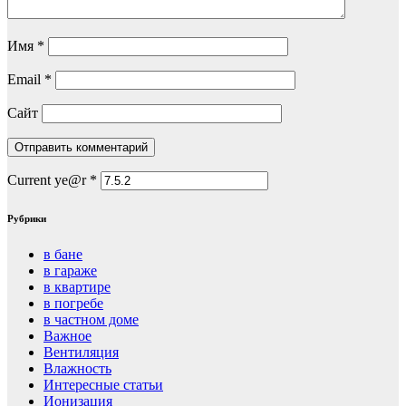
Имя
*
Email
*
Сайт
Current ye@r
*
Рубрики
в бане
в гараже
в квартире
в погребе
в частном доме
Важное
Вентиляция
Влажность
Интересные статьи
Ионизация