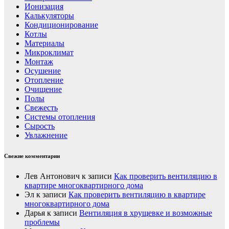
Ионизация
Калькуляторы
Кондиционирование
Котлы
Материалы
Микроклимат
Монтаж
Осушение
Отопление
Очищение
Полы
Свежесть
Системы отопления
Сырость
Увлажнение
Свежие комментарии
Лев Антонович
к записи
Как проверить вентиляцию в
квартире многоквартирного дома
Эл
к записи
Как проверить вентиляцию в квартире
многоквартирного дома
Дарья
к записи
Вентиляция в хрущевке и возможные
проблемы