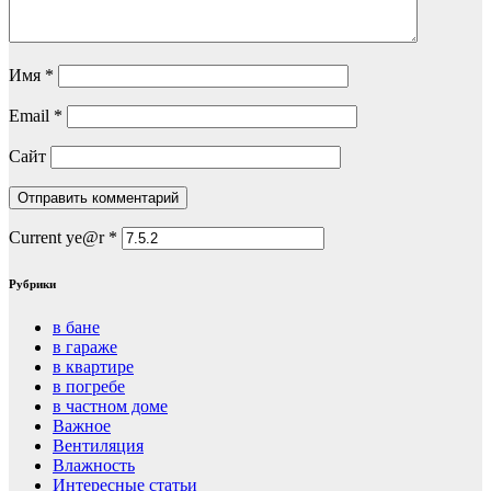
Имя
*
Email
*
Сайт
Current ye@r
*
Рубрики
в бане
в гараже
в квартире
в погребе
в частном доме
Важное
Вентиляция
Влажность
Интересные статьи