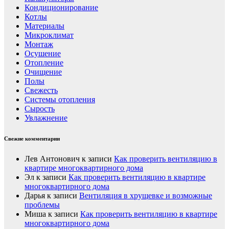
Кондиционирование
Котлы
Материалы
Микроклимат
Монтаж
Осушение
Отопление
Очищение
Полы
Свежесть
Системы отопления
Сырость
Увлажнение
Свежие комментарии
Лев Антонович
к записи
Как проверить вентиляцию в
квартире многоквартирного дома
Эл
к записи
Как проверить вентиляцию в квартире
многоквартирного дома
Дарья
к записи
Вентиляция в хрущевке и возможные
проблемы
Миша
к записи
Как проверить вентиляцию в квартире
многоквартирного дома