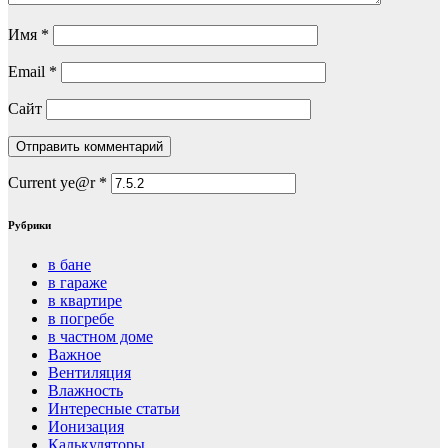
Имя
*
Email
*
Сайт
Current ye@r
*
Рубрики
в бане
в гараже
в квартире
в погребе
в частном доме
Важное
Вентиляция
Влажность
Интересные статьи
Ионизация
Калькуляторы