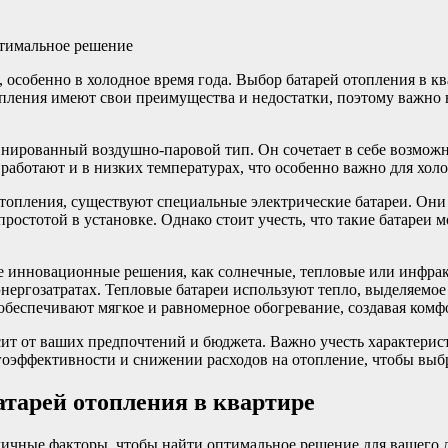
 особенно в холодное время года. Выбор батарей отопления в к
пления имеют свои преимущества и недостатки, поэтому важно 
ированный воздушно-паровой тип. Он сочетает в себе возможнос
работают и в низких температурах, что особенно важно для хол
отопления, существуют специальные электрические батареи. Он
остотой в установке. Однако стоит учесть, что такие батареи м
 инновационные решения, как солнечные, тепловые или инфрак
энергозатратах. Тепловые батареи используют тепло, выделяемо
обеспечивают мягкое и равномерное обогревание, создавая ком
сит от ваших предпочтений и бюджета. Важно учесть характерист
гоэффективности и снижении расходов на отопление, чтобы выб
тарей отопления в квартире
личные факторы, чтобы найти оптимальное решение для вашего 