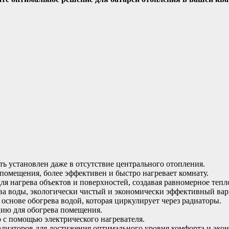
ть установлен даже в отсутствие центрального отопления.
помещения, более эффективен и быстро нагревает комнату.
я нагрева объектов и поверхностей, создавая равномерное тепл
а воды, экологически чистый и экономически эффективный вар
основе обогрева водой, которая циркулирует через радиаторы.
цию для обогрева помещения.
 с помощью электрического нагревателя.
радиаторов для достижения оптимального уровня комфорта и эко