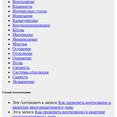
Вентиляция
Влажность
Интересные статьи
Ионизация
Калькуляторы
Кондиционирование
Котлы
Материалы
Микроклимат
Монтаж
Осушение
Отопление
Очищение
Полы
Свежесть
Системы отопления
Сырость
Увлажнение
Свежие комментарии
Лев Антонович
к записи
Как проверить вентиляцию в
квартире многоквартирного дома
Эл
к записи
Как проверить вентиляцию в квартире
многоквартирного дома