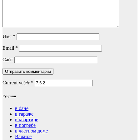
Имя
*
Email
*
Сайт
Current ye@r
*
Рубрики
в бане
в гараже
в квартире
в погребе
в частном доме
Важное