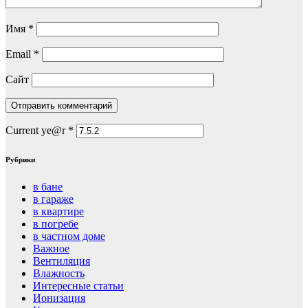
Имя
*
Email
*
Сайт
Current ye@r
*
Рубрики
в бане
в гараже
в квартире
в погребе
в частном доме
Важное
Вентиляция
Влажность
Интересные статьи
Ионизация