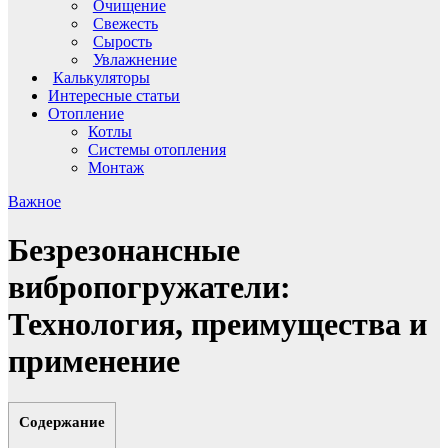
Очищение
Свежесть
Сырость
Увлажнение
Калькуляторы
Интересные статьи
Отопление
Котлы
Системы отопления
Монтаж
Важное
Безрезонансные
вибропогружатели:
Технология, преимущества и
применение
Содержание