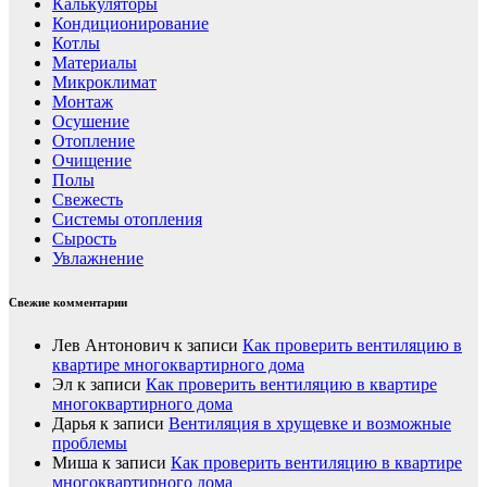
Калькуляторы
Кондиционирование
Котлы
Материалы
Микроклимат
Монтаж
Осушение
Отопление
Очищение
Полы
Свежесть
Системы отопления
Сырость
Увлажнение
Свежие комментарии
Лев Антонович
к записи
Как проверить вентиляцию в
квартире многоквартирного дома
Эл
к записи
Как проверить вентиляцию в квартире
многоквартирного дома
Дарья
к записи
Вентиляция в хрущевке и возможные
проблемы
Миша
к записи
Как проверить вентиляцию в квартире
многоквартирного дома