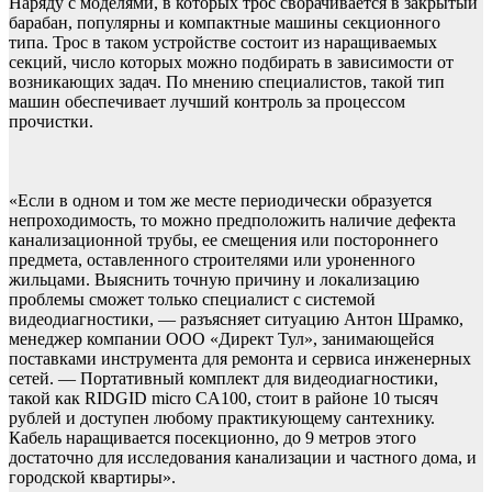
Наряду с моделями, в которых трос сворачивается в закрытый
барабан, популярны и компактные машины секционного
типа. Трос в таком устройстве состоит из наращиваемых
секций, число которых можно подбирать в зависимости от
возникающих задач. По мнению специалистов, такой тип
машин обеспечивает лучший контроль за процессом
прочистки.
«Если в одном и том же месте периодически образуется
непроходимость, то можно предположить наличие дефекта
канализационной трубы, ее смещения или постороннего
предмета, оставленного строителями или уроненного
жильцами. Выяснить точную причину и локализацию
проблемы сможет только специалист с системой
видеодиагностики, — разъясняет ситуацию Антон Шрамко,
менеджер компании ООО «Директ Тул», занимающейся
поставками инструмента для ремонта и сервиса инженерных
сетей. — Портативный комплект для видеодиагностики,
такой как RIDGID micro CA100, стоит в районе 10 тысяч
рублей и доступен любому практикующему сантехнику.
Кабель наращивается посекционно, до 9 метров этого
достаточно для исследования канализации и частного дома, и
городской квартиры».