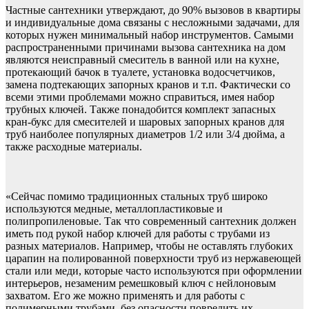
Частные сантехники утверждают, до 90% вызовов в квартиры
и индивидуальные дома связаны с несложными задачами, для
которых нужен минимальный набор инструментов. Самыми
распространенными причинами вызова сантехника на дом
являются неисправный смеситель в ванной или на кухне,
протекающий бачок в туалете, установка водосчетчиков,
замена подтекающих запорных кранов и т.п. Фактически со
всеми этими проблемами можно справиться, имея набор
трубных ключей. Также понадобится комплект запасных
кран-букс для смесителей и шаровых запорных кранов для
труб наиболее популярных диаметров 1/2 или 3/4 дюйма, а
также расходные материалы.
«Сейчас помимо традиционных стальных труб широко
используются медные, металлопластиковые и
полипропиленовые. Так что современный сантехник должен
иметь под рукой набор ключей для работы с трубами из
разных материалов. Например, чтобы не оставлять глубоких
царапин на полированной поверхности труб из нержавеющей
стали или меди, которые часто используются при оформлении
интерьеров, незаменим ремешковый ключ с нейлоновым
захватом. Его же можно применять и для работы с
полимерными трубами, без опасности повредить их, —