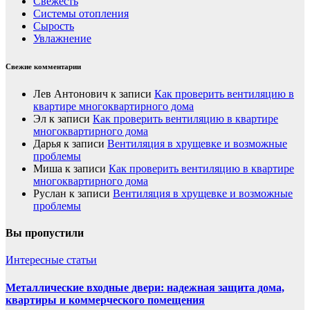
Свежесть
Системы отопления
Сырость
Увлажнение
Свежие комментарии
Лев Антонович
к записи
Как проверить вентиляцию в
квартире многоквартирного дома
Эл
к записи
Как проверить вентиляцию в квартире
многоквартирного дома
Дарья
к записи
Вентиляция в хрущевке и возможные
проблемы
Миша
к записи
Как проверить вентиляцию в квартире
многоквартирного дома
Руслан
к записи
Вентиляция в хрущевке и возможные
проблемы
Вы пропустили
Интересные статьи
Металлические входные двери: надежная защита дома,
квартиры и коммерческого помещения