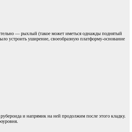
шительно — рыхлый (такое может иметься однажды поднятый
 было устроить уширение, своеобразную платформу-основание
 рубероида и напрямик на ней продолжим после этого кладку.
роуровня.