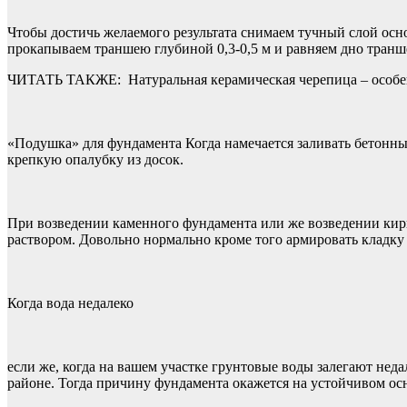
Чтобы достичь желаемого результата снимаем тучный слой осно
прокапываем траншею глубиной 0,3-0,5 м и равняем дно транш
ЧИТАТЬ ТАКЖЕ:
Натуральная керамическая черепица – особ
«Подушка» для фундамента Когда намечается заливать бетонны
крепкую опалубку из досок.
При возведении каменного фундамента или же возведении ки
раствором. Довольно нормально кроме того армировать кладк
Когда вода недалеко
если же, когда на вашем участке грунтовые воды залегают нед
районе. Тогда причину фундамента окажется на устойчивом ос