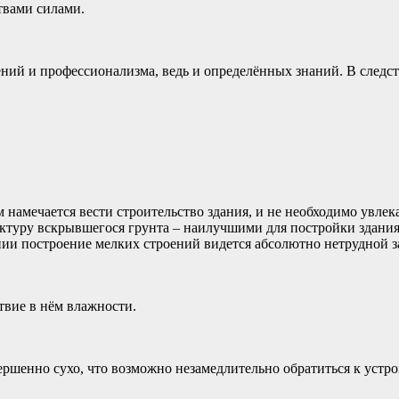
твами силами.
ений и профессионализма, ведь и определённых знаний. В следст
ом намечается вести строительство здания, и не необходимо увл
уктуру вскрывшегося грунта – наилучшими для постройки здания
нии построение мелких строений видется абсолютно нетрудной з
ствие в нём влажности.
вершенно сухо, что возможно незамедлительно обратиться к устр