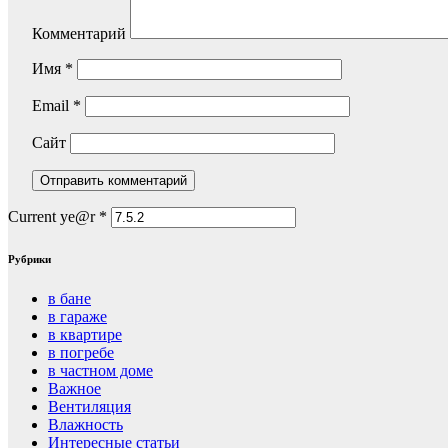
Комментарий
Имя
*
Email
*
Сайт
Current ye@r
*
Рубрики
в бане
в гараже
в квартире
в погребе
в частном доме
Важное
Вентиляция
Влажность
Интересные статьи