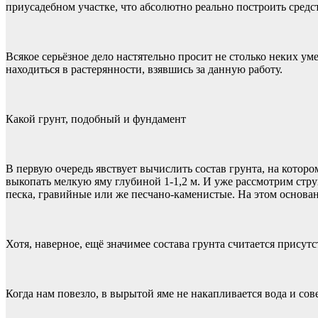
приусадебном участке, что абсолютно реально построить средс
Всякое серьёзное дело настятельно просит не столько неких ум
находиться в растерянности, взявшись за данную работу.
Какой грунт, подобный и фундамент
В первую очередь явствует вычислить состав грунта, на котор
выкопать мелкую яму глубиной 1-1,2 м. И уже рассмотрим стр
песка, гравийные или же песчано-каменистые. На этом основа
Хотя, наверное, ещё значимее состава грунта считается присут
Когда нам повезло, в вырытой яме не накапливается вода и со