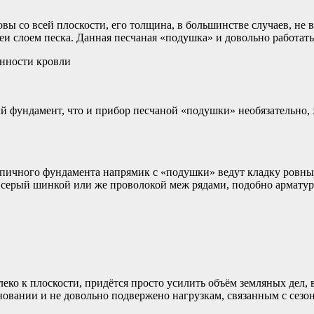
вы со всей плоскости, его толщина, в большинстве случаев, не 
еи слоем песка. Данная песчаная «подушка» и довольно работат
енности кровли
й фундамент, что и прибор песчаной «подушки» необязательно, 
рпичного фундамента напрямик с «подушки» ведут кладку ровн
у серый шинкой или же проволокой меж рядами, подобно армату
алеко к плоскости, придётся просто усилить объём земляных дел
новании и не довольно подвержено нагрузкам, связанным с сез