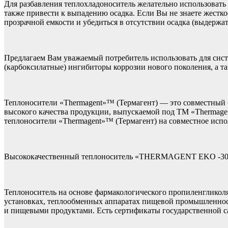
Для разбавления теплохладоноситель желательно использоват
также привести к выпадению осадка. Если Вы не знаете жестк
прозрачной емкости и убедиться в отсутствии осадка (выдержат
Предлагаем Вам уважаемый потребитель использовать для сис
(карбоксилатные) ингибиторы коррозии нового поколения, а т
Теплоносители «Thermagent»™ (Термагент) — это совместный
высокого качества продукции, выпускаемой под ТМ «Thermagent
теплоносители «Thermagent»™ (Термагент) на совместное испо
Высококачественный теплоноситель «THERMAGENT EKO -30»
Теплоноситель на основе фармакологического пропиленгликол
установках, теплообменных аппаратах пищевой промышленности,
и пищевыми продуктами. Есть сертификаты государственной 