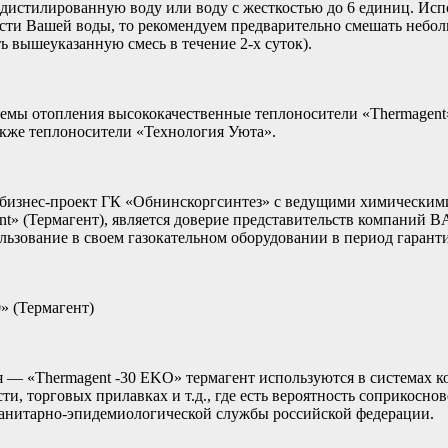
ь дистилированную воду или воду с жесткостью до 6 единиц. И
ости Вашей воды, то рекомендуем предварительно смешать небо
ь вышеуказанную смесь в течение 2-х суток).
темы отопления высококачественные теплоносители «Thermagen
акже теплоносители «Технология Уюта».
 бизнес-проект ГК «Обнинскоргсинтез» с ведущими химическим
» (Термагент), является доверие представительств компаний BA
льзование в своем газокательном оборудовании в период гарант
 (Термагент)
я — «Thermagent -30 EKO» термагент используются в системах 
 торговых прилавках и т.д., где есть вероятность соприкоснов
санитарно-эпидемиологической службы российской федерации.