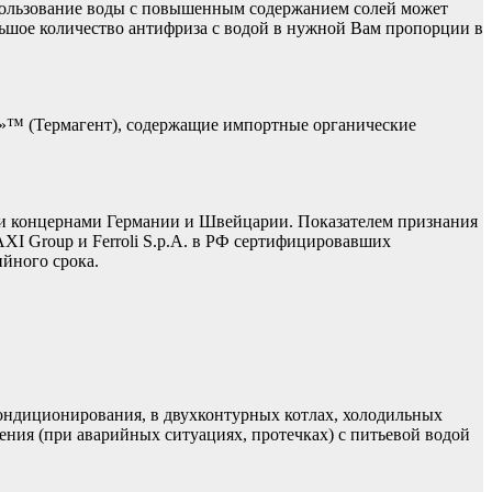
спользование воды с повышенным содержанием солей может
льшое количество антифриза с водой в нужной Вам пропорции в
t»™ (Термагент), содержащие импортные органические
и концернами Германии и Швейцарии. Показателем признания
XI Group и Ferroli S.p.A. в РФ сертифицировавших
ийного срока.
кондиционирования, в двухконтурных котлах, холодильных
ения (при аварийных ситуациях, протечках) с питьевой водой