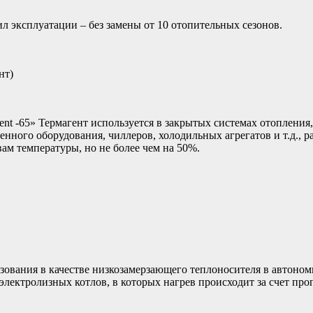
 эксплуатации – без замены от 10 отопительных сезонов.
нт)
ent -65» Термагент используется в закрытых системах отоплени
енного оборудования, чиллеров, холодильных агрегатов и т.д.,
ам температуры, но не более чем на 50%.
зования в качестве низкозамерзающего теплоносителя в автоно
лектролизных котлов, в которых нагрев происходит за счет проп